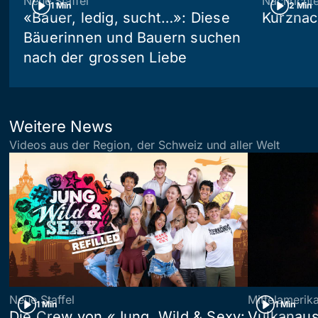
Neue Staffel
Nachricht
1 Min
2 Min
«Bauer, ledig, sucht…»: Diese
Kurznac
Bäuerinnen und Bauern suchen
nach der grossen Liebe
Weitere News
Videos aus der Region, der Schweiz und aller Welt
Neue Staffel
Mittelamerik
1 Min
1 Min
Die Crew von «Jung, Wild & Sexy:
Vulkanaus