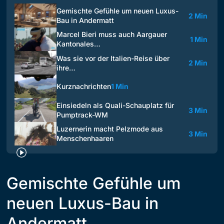
Gemischte Gefühle um neuen Luxus-
2 Min
Bau in Andermatt
Marcel Bieri muss auch Aargauer
1 Min
Kantonales…
Was sie vor der Italien-Reise über
2 Min
ihre…
Kurznachrichten
1 Min
Einsiedeln als Quali-Schauplatz für
3 Min
Pumptrack-WM
Luzernerin macht Pelzmode aus
3 Min
Menschenhaaren
Gemischte Gefühle um
neuen Luxus-Bau in
Andermatt