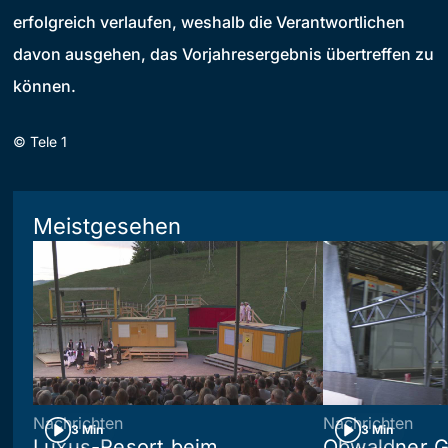
erfolgreich verlaufen, weshalb die Verantwortlichen
davon ausgehen, das Vorjahresergebnis übertreffen zu
können.
©
Tele 1
Meistgesehen
Nachrichten
Nachrichten
3 Min
3 Min
Luxus-Resort beim
Obwaldner G