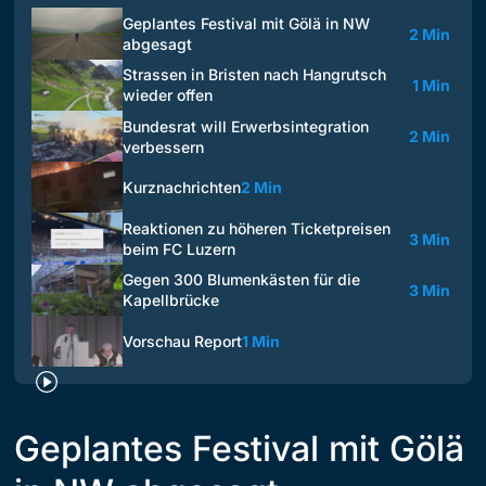
Geplantes Festival mit Gölä in NW
2 Min
abgesagt
Strassen in Bristen nach Hangrutsch
1 Min
wieder offen
Bundesrat will Erwerbsintegration
2 Min
verbessern
Kurznachrichten
2 Min
Reaktionen zu höheren Ticketpreisen
3 Min
beim FC Luzern
Gegen 300 Blumenkästen für die
3 Min
Kapellbrücke
Vorschau Report
1 Min
Geplantes Festival mit Gölä