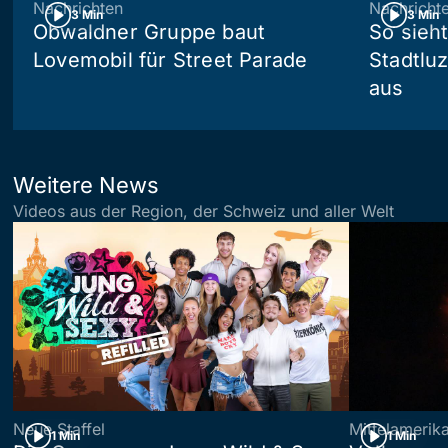
Nachrichten
Nachricht
3 Min
3 Min
Obwaldner Gruppe baut
So sieh
Lovemobil für Street Parade
Stadtlu
aus
Weitere News
Videos aus der Region, der Schweiz und aller Welt
Neue Staffel
Mittelamerik
1 Min
1 Min