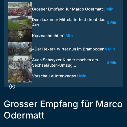
Grosser Empfang für Marco Odermatt
3 Min
Dem Luzerner Mittelalterfest droht das
3 Min
Aus
Kurznachrichten
1 Min
«Der Hexer» wirtet nun im Bramboden
4 Min
Auch Schwyzer Kinder machen am
4 Min
Sechseläuten-Umzug…
Vorschau «Unterwegs»
1 Min
Grosser Empfang für Marco
Odermatt