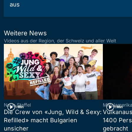
aus
Weitere News
Videos aus der Region, der Schweiz und aller Welt
Neue Staffel
Mittelamerik
1 Min
1 Min
Die Crew von «Jung, Wild & Sexy:
Vulkanaus
Refilled» macht Bulgarien
1400 Pers
unsicher
gebracht