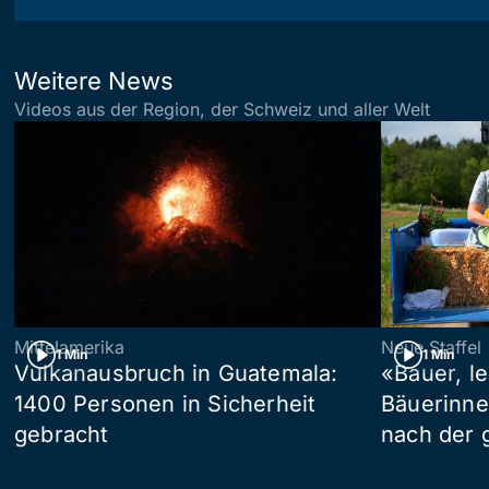
Weitere News
Videos aus der Region, der Schweiz und aller Welt
Mittelamerika
Neue Staffel
1 Min
1 Min
Vulkanausbruch in Guatemala:
«Bauer, l
1400 Personen in Sicherheit
Bäuerinne
gebracht
nach der 