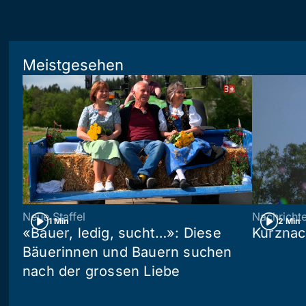
Meistgesehen
Neue Staffel
Nachricht
1 Min
2 Min
«Bauer, ledig, sucht…»: Diese
Kurznac
Bäuerinnen und Bauern suchen
nach der grossen Liebe