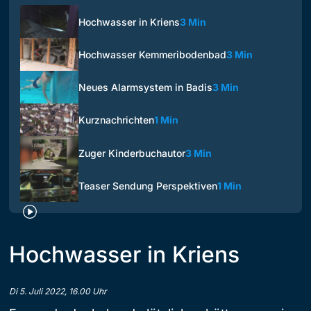
Hochwasser in Kriens
3 Min
Hochwasser Kemmeribodenbad
3 Min
Neues Alarmsystem in Badis
3 Min
Kurznachrichten
1 Min
Zuger Kinderbuchautor
3 Min
Teaser Sendung Perspektiven
1 Min
Hochwasser in Kriens
Di 5. Juli 2022, 16.00 Uhr