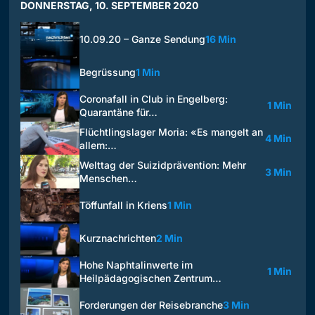
DONNERSTAG, 10. SEPTEMBER 2020
10.09.20 – Ganze Sendung
16 Min
Begrüssung
1 Min
Coronafall in Club in Engelberg:
1 Min
Quarantäne für…
Flüchtlingslager Moria: «Es mangelt an
4 Min
allem:…
Welttag der Suizidprävention: Mehr
3 Min
Menschen…
Töffunfall in Kriens
1 Min
Kurznachrichten
2 Min
Hohe Naphtalinwerte im
1 Min
Heilpädagogischen Zentrum…
Forderungen der Reisebranche
3 Min