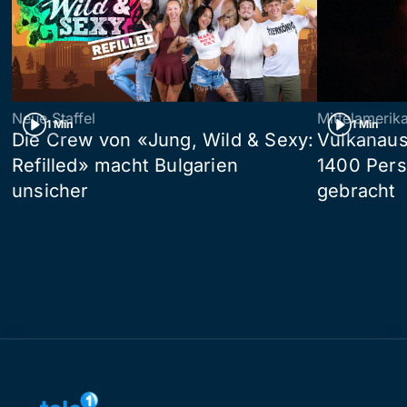
Neue Staffel
Mittelamerik
1 Min
1 Min
Die Crew von «Jung, Wild & Sexy:
Vulkanaus
Refilled» macht Bulgarien
1400 Pers
unsicher
gebracht