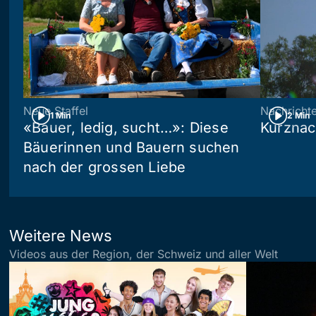
Neue Staffel
Nachricht
1 Min
2 Min
«Bauer, ledig, sucht…»: Diese
Kurznac
Bäuerinnen und Bauern suchen
nach der grossen Liebe
Weitere News
Videos aus der Region, der Schweiz und aller Welt