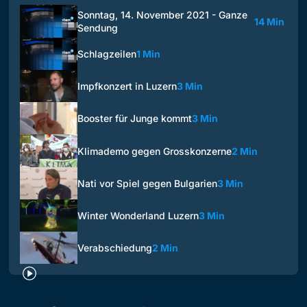
Sonntag, 14. November 2021 - Ganze
14 Min
Sendung
Schlagzeilen
1 Min
Impfkonzert in Luzern
3 Min
Booster für Junge kommt
3 Min
Klimademo gegen Grosskonzerne
2 Min
Nati vor Spiel gegen Bulgarien
3 Min
Winter Wonderland Luzern
3 Min
Verabschiedung
2 Min