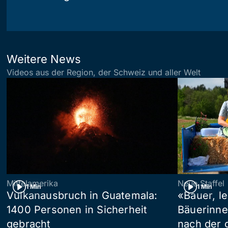
Weitere News
Videos aus der Region, der Schweiz und aller Welt
Mittelamerika
Neue Staffel
1 Min
1 Min
Vulkanausbruch in Guatemala:
«Bauer, l
1400 Personen in Sicherheit
Bäuerinne
gebracht
nach der 