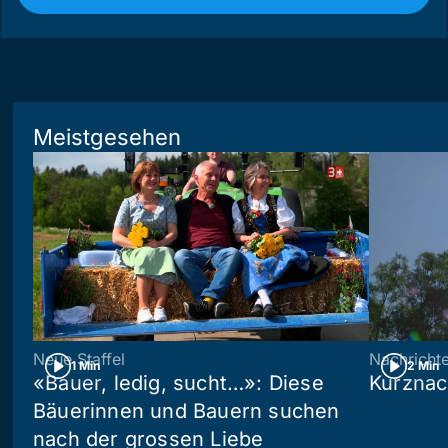
Meistgesehen
Neue Staffel
Nachricht
1 Min
2 Min
«Bauer, ledig, sucht…»: Diese
Kurznac
Bäuerinnen und Bauern suchen
nach der grossen Liebe