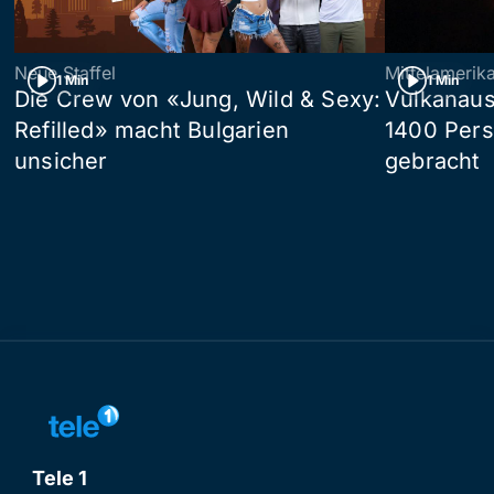
Neue Staffel
Mittelamerik
1 Min
1 Min
Die Crew von «Jung, Wild & Sexy:
Vulkanaus
Refilled» macht Bulgarien
1400 Pers
unsicher
gebracht
Tele 1