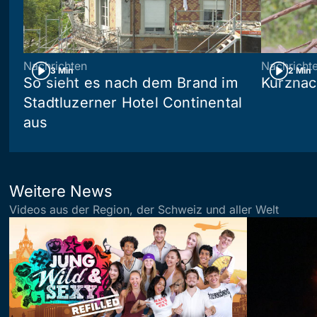
Nachrichten
Nachricht
3 Min
2 Min
So sieht es nach dem Brand im
Kurznac
Stadtluzerner Hotel Continental
aus
Weitere News
Videos aus der Region, der Schweiz und aller Welt