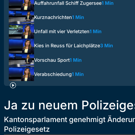
Auffahrunfall Schiff Zugersee
1 Min
Kurznachrichten
1 Min
Unfall mit vier Verletzten
1 Min
Kies in Reuss für Laichplätze
3 Min
Vorschau Sport
1 Min
Verabschiedung
1 Min
Ja zu neuem Polizeige
Kantonsparlament genehmigt Änderu
Polizeigesetz