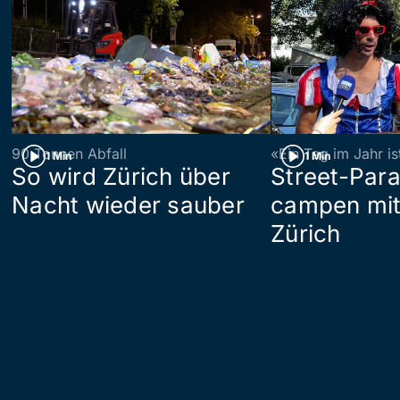
90 Tonnen Abfall
«Ein Tag im Jahr i
1 Min
1 Min
So wird Zürich über
Street-Par
Nacht wieder sauber
campen mit
Zürich