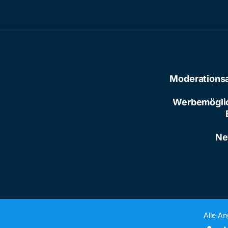
Moderations
Werbemögli
Ne
Alle A