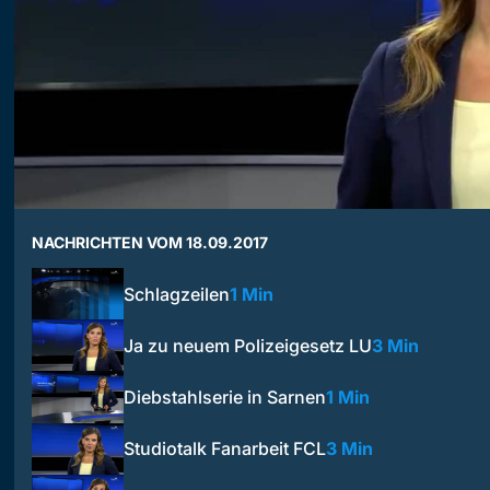
NACHRICHTEN VOM 18.09.2017
Schlagzeilen
1 Min
Ja zu neuem Polizeigesetz LU
3 Min
Diebstahlserie in Sarnen
1 Min
Studiotalk Fanarbeit FCL
3 Min