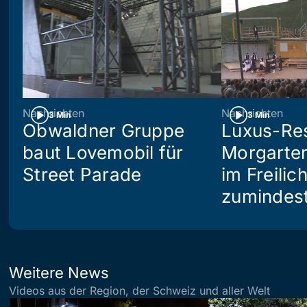
Nachrichten
Nachrichten
3 Min
3 Min
Obwaldner Gruppe
Luxus-Re
baut Lovemobil für
Morgarte
Street Parade
im Freilic
zumindes
Weitere News
Videos aus der Region, der Schweiz und aller Welt