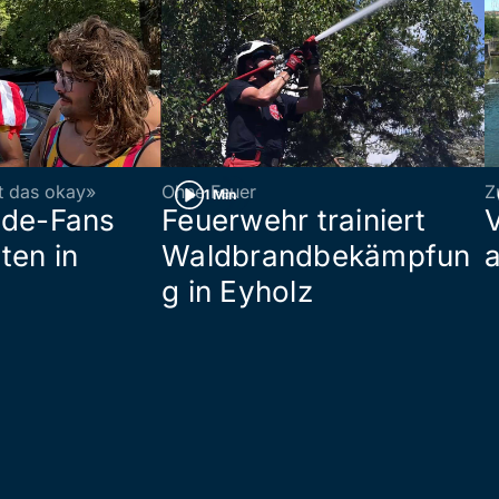
st das okay»
Ohne Feuer
Z
1 Min
ade-Fans
Feuerwehr trainiert
ten in
Waldbrandbekämpfun
a
g in Eyholz