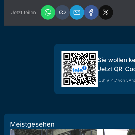
Jetzt teilen
Sie wollen k
Jetzt QR-Co
iOS: ★ 4.7 von 5
And
Meistgesehen