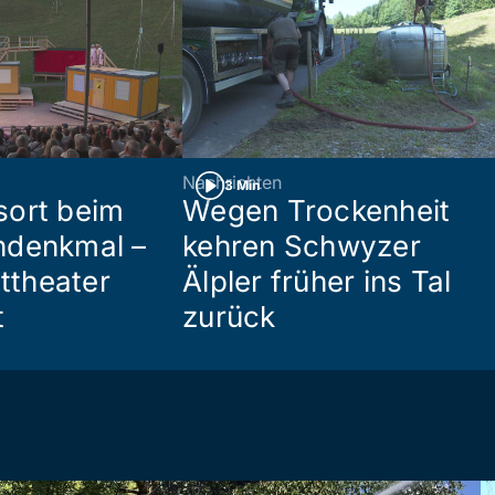
Nachrichten
3 Min
sort beim
Wegen Trockenheit
ndenkmal –
kehren Schwyzer
httheater
Älpler früher ins Tal
t
zurück