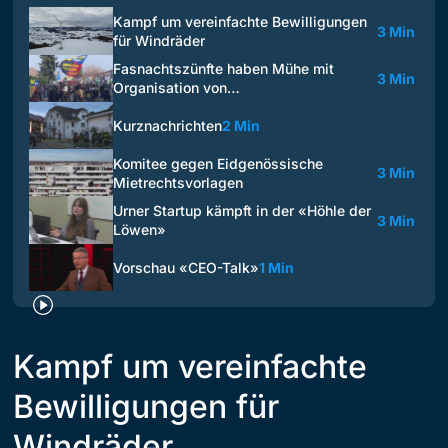
Kampf um vereinfachte Bewilligungen
3 Min
für Windräder
Fasnachtszünfte haben Mühe mit
3 Min
Organisation von…
Kurznachrichten
2 Min
Komitee gegen Eidgenössische
3 Min
Mietrechtsvorlagen
Urner Startup kämpft in der «Höhle der
3 Min
Löwen»
Vorschau «CEO-Talk»
1 Min
Kampf um vereinfachte
Bewilligungen für
Windräder