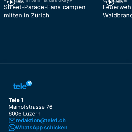
1 Min
1 Min
Street-Parade-Fans campen
Feuerwehr 
mitten in Zürich
Waldbrand
Tele 1
Maihofstrasse 76
6006 Luzern
redaktion@tele1.ch
WhatsApp schicken