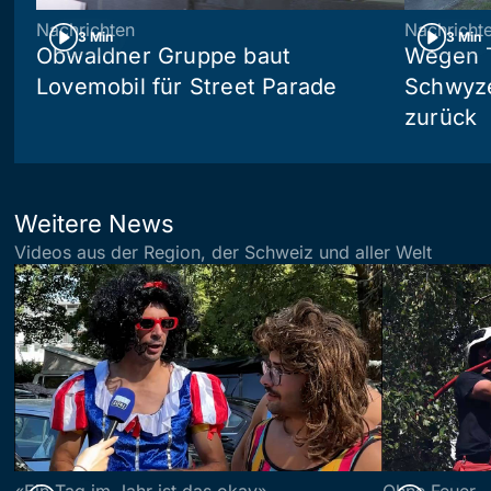
Nachrichten
Nachricht
3 Min
3 Min
Obwaldner Gruppe baut
Wegen T
Lovemobil für Street Parade
Schwyzer
zurück
Weitere News
Videos aus der Region, der Schweiz und aller Welt
«Ein Tag im Jahr ist das okay»
Ohne Feuer