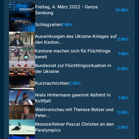
Freitag, 4. März 2022 - Ganze
14 Min
Sendung
Schlagzeilen
1 Min
Auswirkungen des Ukraine-Krieges auf
3 Min
den Kanton…
Kantone machen sich für Flüchtlinge
1 Min
bereit
Bundesrat zur Flüchtlingssituation in
3 Min
der Ukraine
Kurznachrichten
2 Min
Niels Hintermann gewinnt Abfahrt in
1 Min
Kvitfjell
Wahlvorschau mit Therese Rotzer und
3 Min
Peter…
Monoskifahrer Pascal Christen an den
3 Min
Paralympics