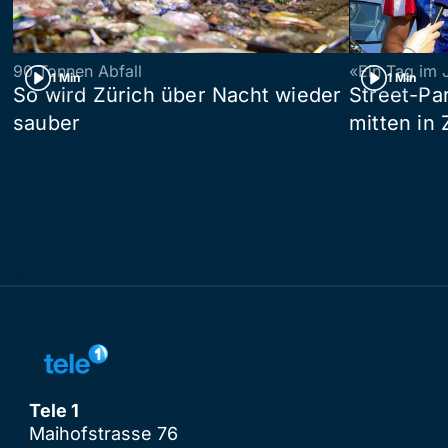
90 Tonnen Abfall
«Ein Tag im 
1 Min
1 Min
So wird Zürich über Nacht wieder
Street-P
sauber
mitten in 
Tele 1
Maihofstrasse 76