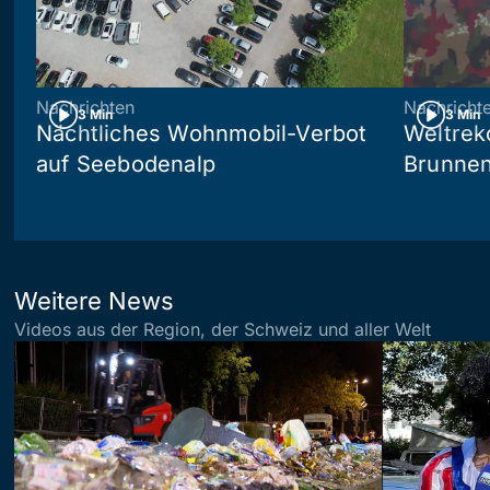
Nachrichten
Nachricht
3 Min
3 Min
Nächtliches Wohnmobil-Verbot
Weltrek
auf Seebodenalp
Brunne
Weitere News
Videos aus der Region, der Schweiz und aller Welt