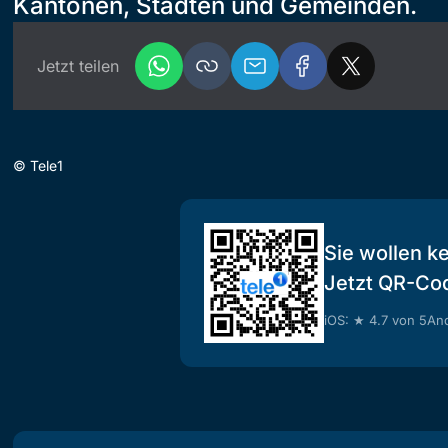
Kantonen, Städten und Gemeinden.
Jetzt teilen
©
Tele1
Sie wollen k
Jetzt QR-Co
iOS: ★ 4.7 von 5
And