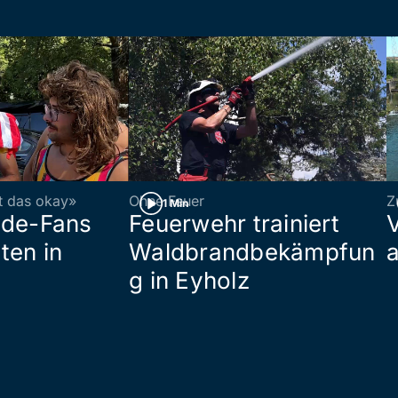
st das okay»
Ohne Feuer
Z
1 Min
ade-Fans
Feuerwehr trainiert
ten in
Waldbrandbekämpfun
a
g in Eyholz