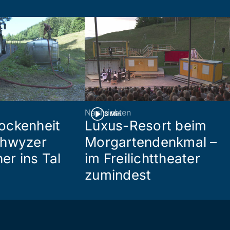
Nachrichten
3 Min
ockenheit
Luxus-Resort beim
chwyzer
Morgartendenkmal –
her ins Tal
im Freilichttheater
zumindest