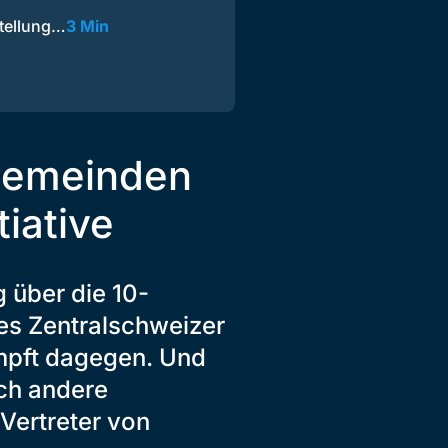
stellung…
3 Min
Gemeinden
tiative
 über die 10-
tes Zentralschweizer
ämpft dagegen. Und
ch andere
Vertreter von