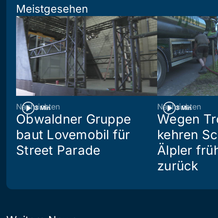
Meistgesehen
Nachrichten
Nachrichten
3 Min
3 Min
Obwaldner Gruppe
Wegen Tr
baut Lovemobil für
kehren S
Street Parade
Älpler frü
zurück