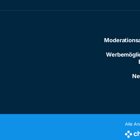
Moderations
Werbemögli
Ne
Alle A