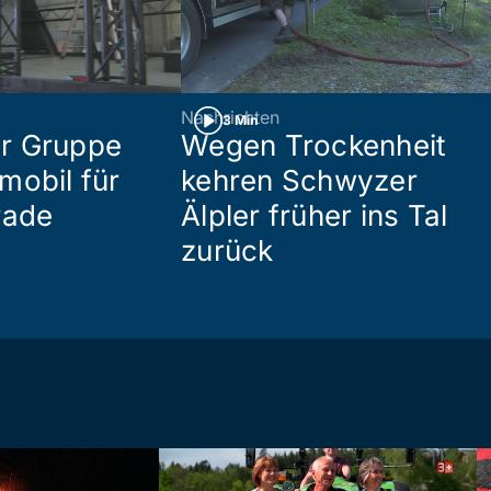
Nachrichten
3 Min
r Gruppe
Wegen Trockenheit
mobil für
kehren Schwyzer
rade
Älpler früher ins Tal
zurück