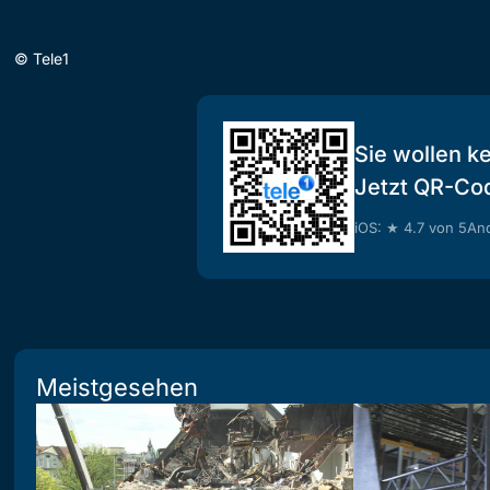
©
Tele1
Sie wollen k
Jetzt QR-Co
iOS: ★ 4.7 von 5
And
Meistgesehen