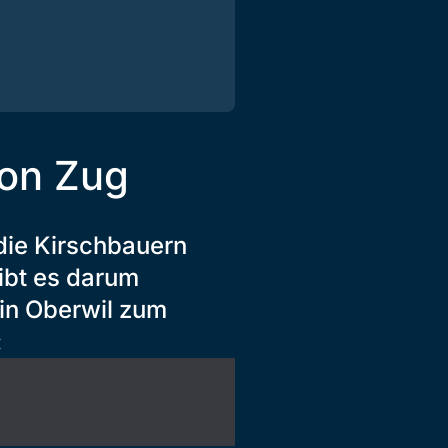
ton Zug
 die Kirschbauern
ibt es darum
 in Oberwil zum
: