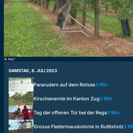
©
Tele1
SAMSTAG, 8. JULI 2023
Pararudern auf dem Rotsee
3 Min
Kirschenernte im Kanton Zug
3 Min
Tag der offenen Tür bei der Rega
3 Min
Grosse Fledermauskolonie in Buttisholz
3 M