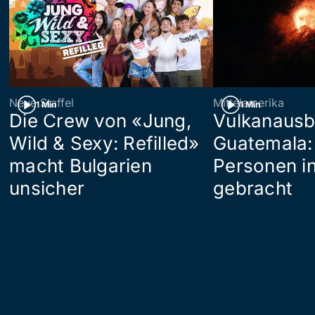
Neue Staffel
Mittelamerika
1 Min
1 Min
Die Crew von «Jung,
Vulkanausb
Wild & Sexy: Refilled»
Guatemala:
macht Bulgarien
Personen in
unsicher
gebracht