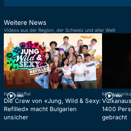
Weitere News
Videos aus der Region, der Schweiz und aller Welt
Neue Staffel
Mittelamerik
1 Min
1 Min
Die Crew von «Jung, Wild & Sexy:
Vulkanaus
Refilled» macht Bulgarien
1400 Pers
unsicher
gebracht