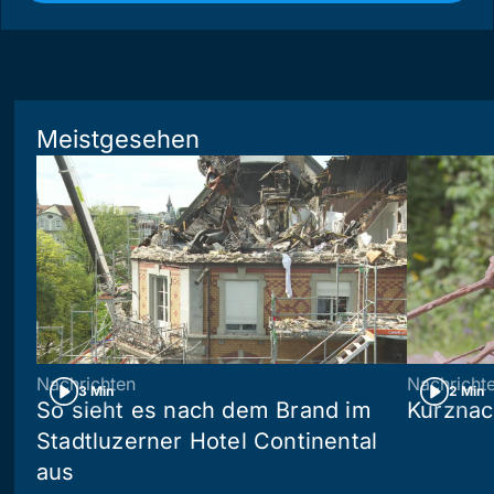
Meistgesehen
Nachrichten
Nachricht
3 Min
2 Min
So sieht es nach dem Brand im
Kurznac
Stadtluzerner Hotel Continental
aus