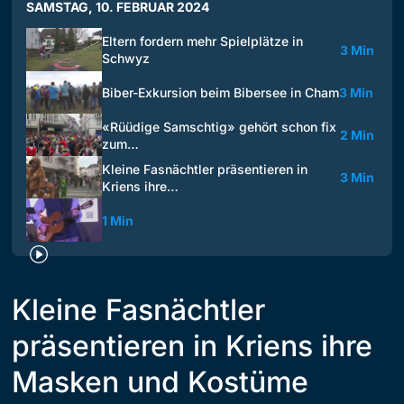
SAMSTAG, 10. FEBRUAR 2024
Eltern fordern mehr Spielplätze in
3 Min
Schwyz
Biber-Exkursion beim Bibersee in Cham
3 Min
«Rüüdige Samschtig» gehört schon fix
2 Min
zum…
Kleine Fasnächtler präsentieren in
3 Min
Kriens ihre…
1 Min
Kleine Fasnächtler
präsentieren in Kriens ihre
Masken und Kostüme