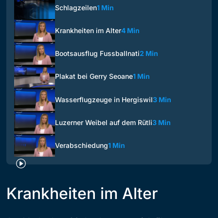
Schlagzeilen
1 Min
Krankheiten im Alter
4 Min
Bootsausflug Fussballnati
2 Min
Plakat bei Gerry Seoane
1 Min
Wasserflugzeuge in Hergiswil
3 Min
Luzerner Weibel auf dem Rütli
3 Min
Verabschiedung
1 Min
Krankheiten im Alter