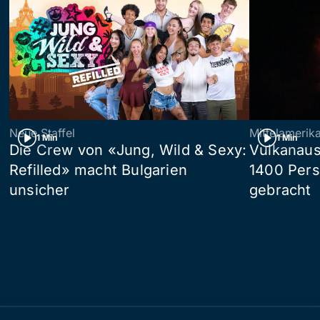
Neue Staffel
Mittelamerik
1 Min
1 Min
Die Crew von «Jung, Wild & Sexy:
Vulkanaus
Refilled» macht Bulgarien
1400 Pers
unsicher
gebracht