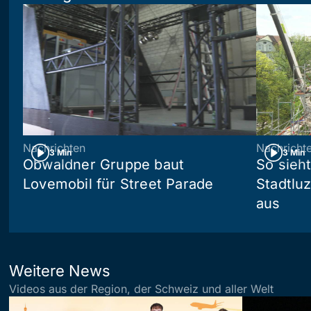
Nachrichten
Nachricht
3 Min
3 Min
Obwaldner Gruppe baut
So sieh
Lovemobil für Street Parade
Stadtlu
aus
Weitere News
Videos aus der Region, der Schweiz und aller Welt