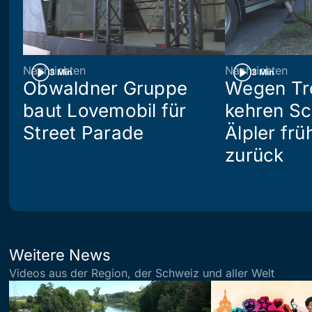
Nachrichten
Nachrichten
3 Min
3 Min
Obwaldner Gruppe
Wegen Tr
baut Lovemobil für
kehren S
Street Parade
Älpler frü
zurück
Weitere News
Videos aus der Region, der Schweiz und aller Welt