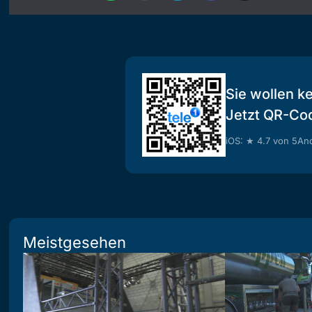
Sie wollen k
Jetzt QR-Co
iOS: ★ 4.7 von 5
And
Meistgesehen