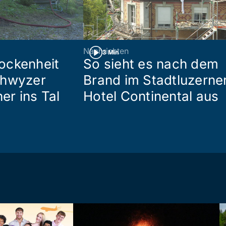
Nachrichten
3 Min
ockenheit
So sieht es nach dem
chwyzer
Brand im Stadtluzerne
her ins Tal
Hotel Continental aus