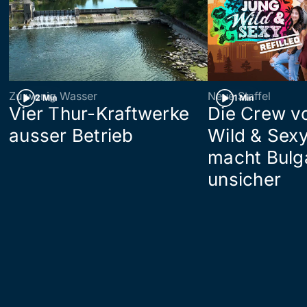
Zu wenig Wasser
Neue Staffel
2 Min
1 Min
Vier Thur-Kraftwerke
Die Crew v
ausser Betrieb
Wild & Sexy
macht Bulg
unsicher