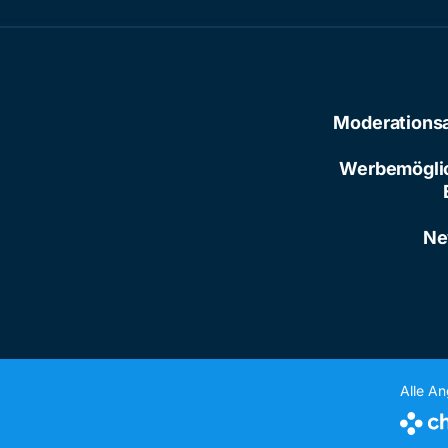
Moderations
Werbemögli
Ne
Alle A