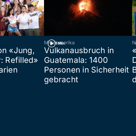
Mittelamerika
N
1 Min
on «Jung,
Vulkanausbruch in
«
: Refilled»
Guatemala: 1400
arien
Personen in Sicherheit
gebracht