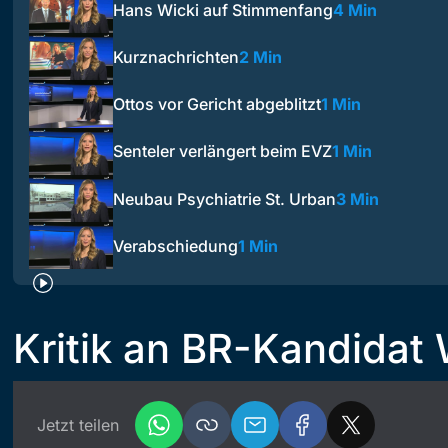
Hans Wicki auf Stimmenfang
4 Min
Kurznachrichten
2 Min
Ottos vor Gericht abgeblitzt
1 Min
Senteler verlängert beim EVZ
1 Min
Neubau Psychiatrie St. Urban
3 Min
Verabschiedung
1 Min
Kritik an BR-Kandidat 
Jetzt teilen