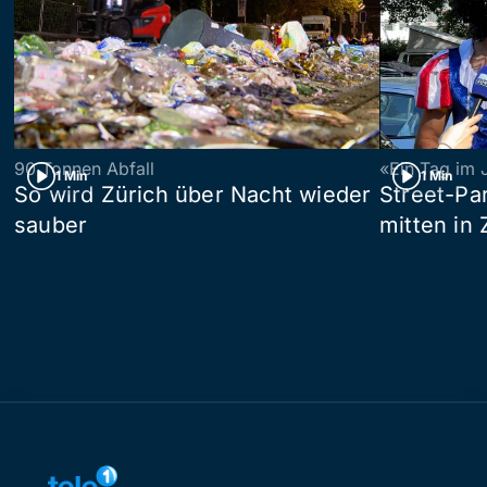
90 Tonnen Abfall
«Ein Tag im 
1 Min
1 Min
So wird Zürich über Nacht wieder
Street-P
sauber
mitten in 