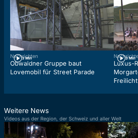
Nachrichten
Nachricht
3 Min
3 Min
Obwaldner Gruppe baut
Luxus-R
Lovemobil für Street Parade
Morgart
Freilich
Weitere News
Videos aus der Region, der Schweiz und aller Welt