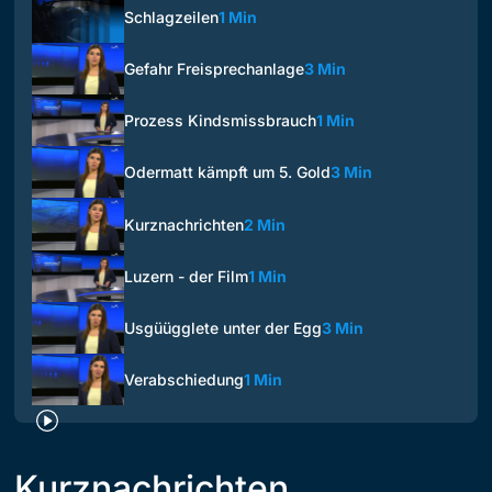
Schlagzeilen
1 Min
Gefahr Freisprechanlage
3 Min
Prozess Kindsmissbrauch
1 Min
Odermatt kämpft um 5. Gold
3 Min
Kurznachrichten
2 Min
Luzern - der Film
1 Min
Usgüügglete unter der Egg
3 Min
Verabschiedung
1 Min
Kurznachrichten