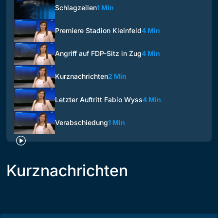
Schlagzeilen
1 Min
Premiere Stadion Kleinfeld
4 Min
Angriff auf FDP-Sitz in Zug
4 Min
Kurznachrichten
2 Min
Letzter Auftritt Fabio Wyss
4 Min
Verabschiedung
1 Min
Kurznachrichten