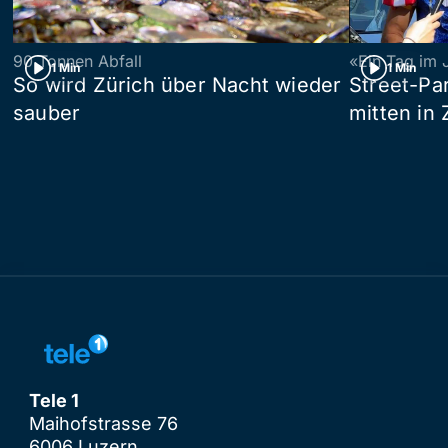
90 Tonnen Abfall
«Ein Tag im 
1 Min
1 Min
So wird Zürich über Nacht wieder
Street-P
sauber
mitten in 
Tele 1
Maihofstrasse 76
6006 Luzern