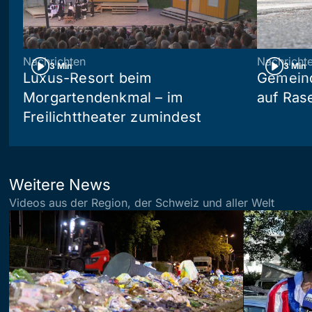
Nachrichten
Nachricht
3 Min
3 Min
Luxus-Resort beim
Gemein
Morgartendenkmal – im
auf Ras
Freilichttheater zumindest
Weitere News
Videos aus der Region, der Schweiz und aller Welt