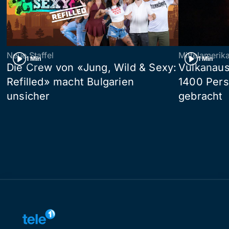
Neue Staffel
Mittelamerik
1 Min
1 Min
Die Crew von «Jung, Wild & Sexy:
Vulkanaus
Refilled» macht Bulgarien
1400 Pers
unsicher
gebracht