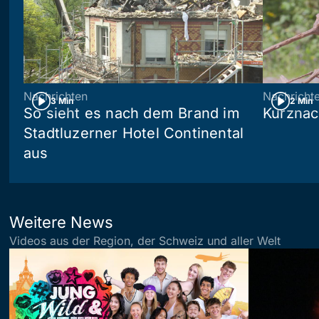
Nachrichten
Nachricht
3 Min
2 Min
So sieht es nach dem Brand im
Kurznac
Stadtluzerner Hotel Continental
aus
Weitere News
Videos aus der Region, der Schweiz und aller Welt