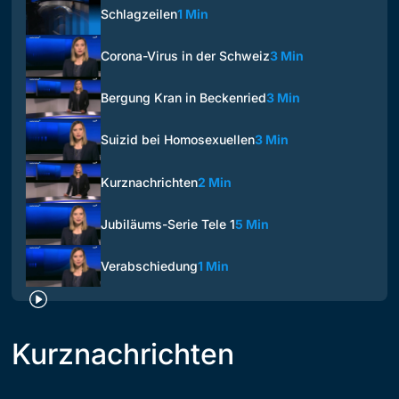
Schlagzeilen
1 Min
Corona-Virus in der Schweiz
3 Min
Bergung Kran in Beckenried
3 Min
Suizid bei Homosexuellen
3 Min
Kurznachrichten
2 Min
Jubiläums-Serie Tele 1
5 Min
Verabschiedung
1 Min
Kurznachrichten