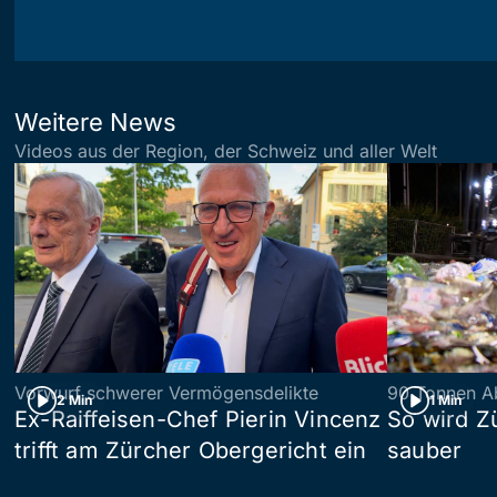
Weitere News
Videos aus der Region, der Schweiz und aller Welt
Vorwurf schwerer Vermögensdelikte
90 Tonnen Ab
2 Min
1 Min
Ex-Raiffeisen-Chef Pierin Vincenz
So wird Z
trifft am Zürcher Obergericht ein
sauber