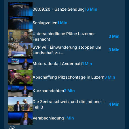
08.09.20 - Ganze Sendung
16 Min
Schlagzeilen
1 Min
Unterschiedliche Pläne Luzerner
3 Min
Fasnacht
SVP will Einwanderung stoppen um
3 Min
Landschaft zu…
Motorradunfall Andermatt
1 Min
Abschaffung Pilzschontage in Luzern
3 Min
Kurznachrichten
2 Min
Die Zentralschweiz und die Indianer -
4 Min
Teil 3
Verabschiedung
1 Min