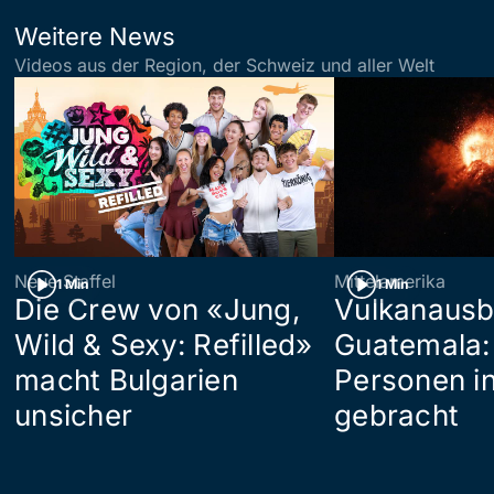
Weitere News
Videos aus der Region, der Schweiz und aller Welt
Neue Staffel
Mittelamerika
1 Min
1 Min
Die Crew von «Jung,
Vulkanausb
Wild & Sexy: Refilled»
Guatemala:
macht Bulgarien
Personen in
unsicher
gebracht