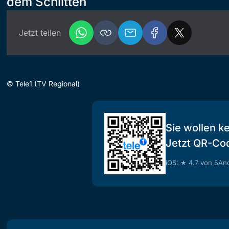
dem Schlitten
Jetzt teilen
©
Tele1 (TV Regional)
Sie wollen k
Jetzt QR-Co
iOS: ★ 4.7 von 5
And