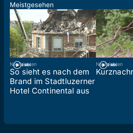
Meistgesehen
Nachrichten
Nachrichten
3 Min
2 Min
So sieht es nach dem
Kurznachr
Brand im Stadtluzerner
Hotel Continental aus