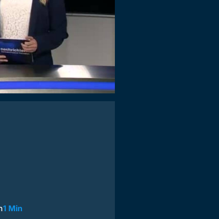
n
1 Min