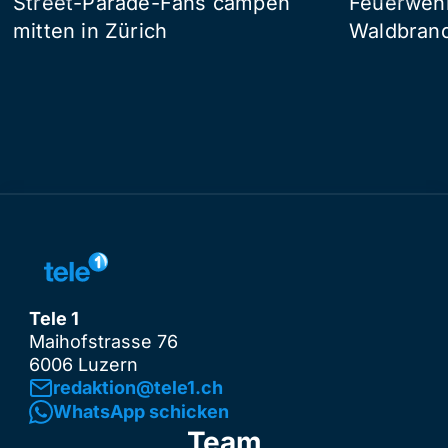
Street-Parade-Fans campen
Feuerwehr 
mitten in Zürich
Waldbrand
Tele 1
Maihofstrasse 76
6006 Luzern
redaktion@tele1.ch
WhatsApp schicken
Team