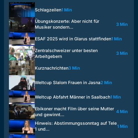
Schlagzeilen
1 Min
Übungskonzerte: Aber nicht für
3 Min
Musiker sondern…
ESAF 2025 wird in Glarus stattfinden
1 Min
Zentralschweizer unter besten
3 Min
Arbeitgebern
Kurznachrichten
3 Min
Weltcup Slalom Frauen in Jasna
2 Min
Weltcup Abfahrt Männer in Saalbach
1 Min
Ebikoner macht Film über seine Mutter
4 Min
und gewinnt…
Hinweis: Abstimmungssonntag auf Tele
1 Min
1 und…