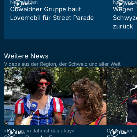
Nachrichten
Nachricht
3 Min
3 Min
Obwaldner Gruppe baut
Wegen T
Lovemobil für Street Parade
Schwyzer
zurück
Weitere News
Videos aus der Region, der Schweiz und aller Welt
«Ein Tag im Jahr ist das okay»
Ohne Feuer
1 Min
1 Min