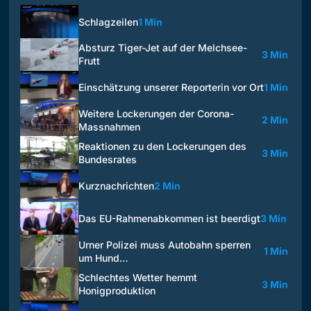
Schlagzeilen
1 Min
Absturz Tiger-Jet auf der Melchsee-
3 Min
Frutt
Einschätzung unserer Reporterin vor Ort
1 Min
Weitere Lockerungen der Corona-
2 Min
Massnahmen
Reaktionen zu den Lockerungen des
3 Min
Bundesrates
Kurznachrichten
2 Min
Das EU-Rahmenabkommen ist beerdigt
3 Min
Urner Polizei muss Autobahn sperren
1 Min
um Hund…
Schlechtes Wetter hemmt
3 Min
Honigproduktion