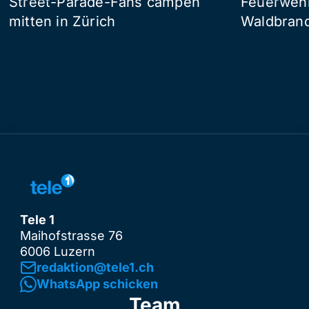
Street-Parade-Fans campen
Feuerwehr 
mitten in Zürich
Waldbrand
Tele 1
Maihofstrasse 76
6006 Luzern
redaktion@tele1.ch
WhatsApp schicken
Team