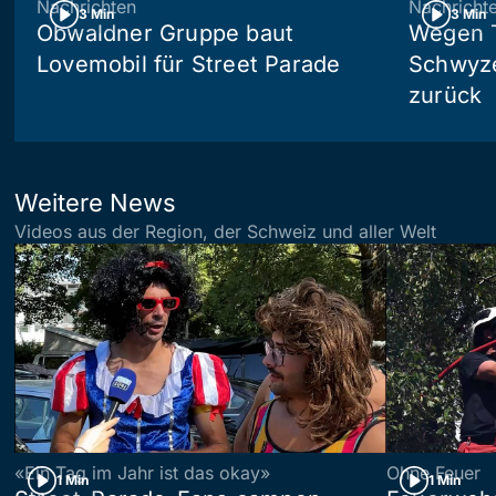
Nachrichten
Nachricht
3 Min
3 Min
Obwaldner Gruppe baut
Wegen T
Lovemobil für Street Parade
Schwyzer
zurück
Weitere News
Videos aus der Region, der Schweiz und aller Welt
«Ein Tag im Jahr ist das okay»
Ohne Feuer
1 Min
1 Min