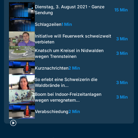
Dienstag, 3. August 2021 - Ganze
15 Min
Sendung
Schlagzeilen
1 Min
Initiative will Feuerwerk schweizweit
3 Min
verbieten
Knatsch um Kreisel in Nidwalden
3 Min
wegen Trennsteinen
Kurznachrichten
2 Min
So erlebt eine Schweizerin die
3 Min
Waldbrände in…
Boom bei Indoor-Freizeitanlagen
3 Min
wegen verregnetem…
Verabschiedung
2 Min