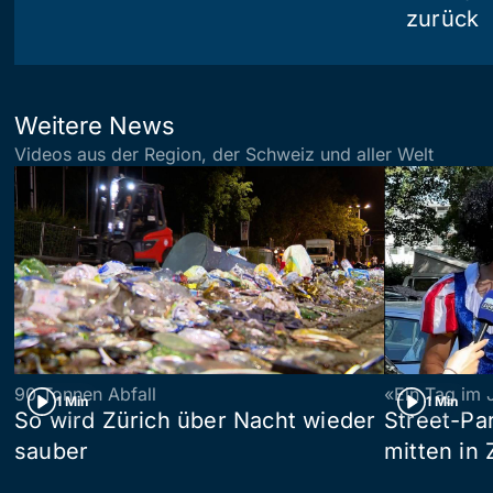
zurück
Weitere News
Videos aus der Region, der Schweiz und aller Welt
90 Tonnen Abfall
«Ein Tag im 
1 Min
1 Min
So wird Zürich über Nacht wieder
Street-P
sauber
mitten in 