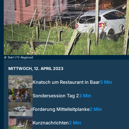
©
Tele1 (TV Regional)
MITTWOCH, 12. APRIL 2023
Knatsch um Restaurant in Baar
3 Min
Sondersession Tag 2
3 Min
Forderung Mittelleitplanke
2 Min
Kurznachrichten
2 Min