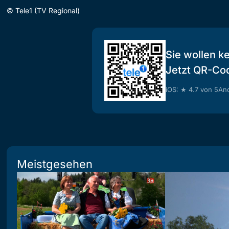
©
Tele1 (TV Regional)
Sie wollen k
Jetzt QR-Co
iOS: ★ 4.7 von 5
And
Meistgesehen