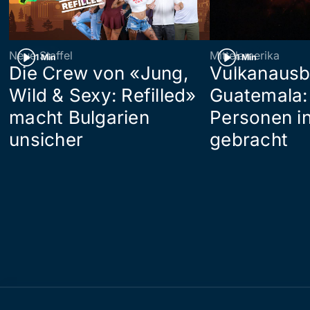
Neue Staffel
Mittelamerika
1 Min
1 Min
Die Crew von «Jung,
Vulkanausb
Wild & Sexy: Refilled»
Guatemala:
macht Bulgarien
Personen in
unsicher
gebracht