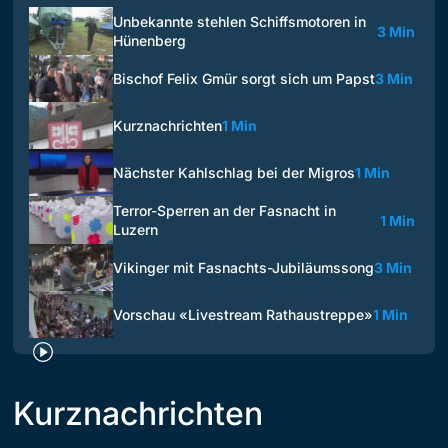
Unbekannte stehlen Schiffsmotoren in
3 Min
Hünenberg
Bischof Felix Gmür sorgt sich um Papst
3 Min
Kurznachrichten
1 Min
Nächster Kahlschlag bei der Migros
1 Min
Terror-Sperren an der Fasnacht in
1 Min
Luzern
Vikinger mit Fasnachts-Jubiläumssong
3 Min
Vorschau «Livestream Rathaustreppe»
1 Min
Kurznachrichten