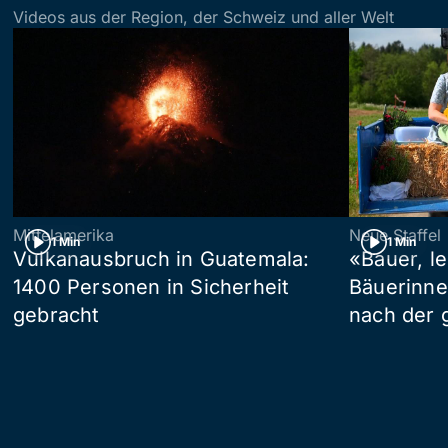
Videos aus der Region, der Schweiz und aller Welt
Mittelamerika
Neue Staffel
1 Min
1 Min
Vulkanausbruch in Guatemala:
«Bauer, l
1400 Personen in Sicherheit
Bäuerinne
gebracht
nach der 