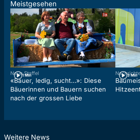
Meistgesehen
Neue Staffel
Nachricht
1 Min
3 Min
«Bauer, ledig, sucht…»: Diese
Baumeis
Bäuerinnen und Bauern suchen
Hitzeen
nach der grossen Liebe
Weitere News