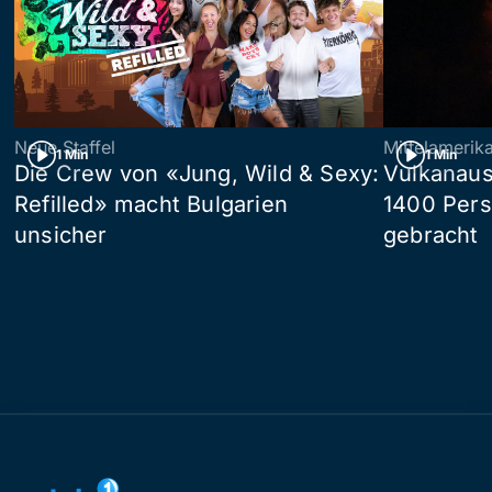
Neue Staffel
Mittelamerik
1 Min
1 Min
Die Crew von «Jung, Wild & Sexy:
Vulkanaus
Refilled» macht Bulgarien
1400 Pers
unsicher
gebracht