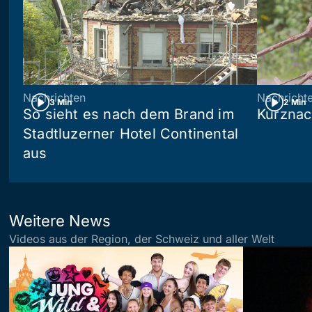
Nachrichten
Nachricht
3 Min
2 Min
So sieht es nach dem Brand im
Kurznac
Stadtluzerner Hotel Continental
aus
Weitere News
Videos aus der Region, der Schweiz und aller Welt