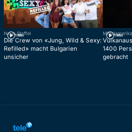
Neue Staffel
Mittelamerik
1 Min
1 Min
Die Crew von «Jung, Wild & Sexy:
Vulkanaus
Refilled» macht Bulgarien
1400 Pers
unsicher
gebracht