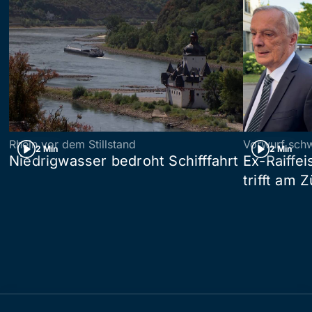
Rhein vor dem Stillstand
Vorwurf sch
2 Min
2 Min
Niedrigwasser bedroht Schifffahrt
Ex-Raiffe
trifft am 