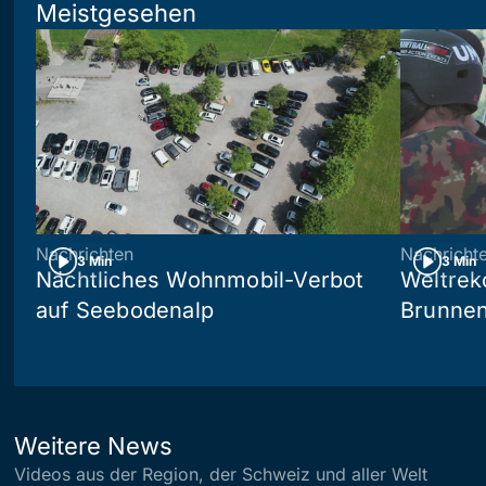
Meistgesehen
Nachrichten
Nachricht
3 Min
3 Min
Nächtliches Wohnmobil-Verbot
Weltrek
auf Seebodenalp
Brunne
Weitere News
Videos aus der Region, der Schweiz und aller Welt