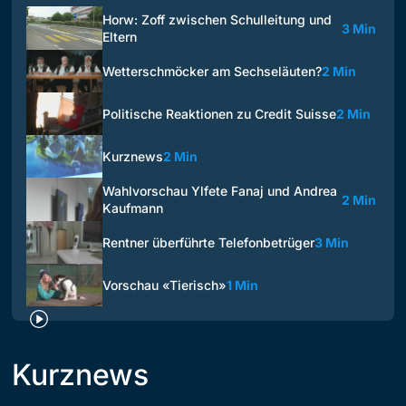
Horw: Zoff zwischen Schulleitung und
3 Min
Eltern
Wetterschmöcker am Sechseläuten?
2 Min
Politische Reaktionen zu Credit Suisse
2 Min
Kurznews
2 Min
Wahlvorschau Ylfete Fanaj und Andrea
2 Min
Kaufmann
Rentner überführte Telefonbetrüger
3 Min
Vorschau «Tierisch»
1 Min
Kurznews