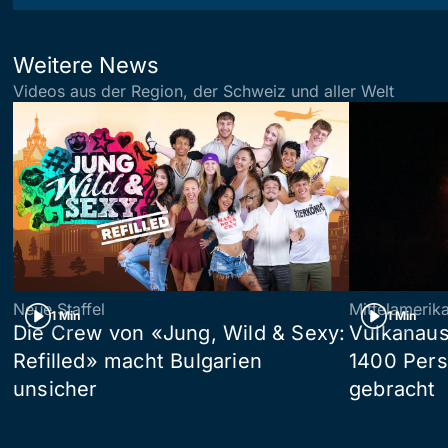
Weitere News
Videos aus der Region, der Schweiz und aller Welt
Neue Staffel
Mittelamerik
1 Min
1 Min
Die Crew von «Jung, Wild & Sexy:
Vulkanaus
Refilled» macht Bulgarien
1400 Pers
unsicher
gebracht