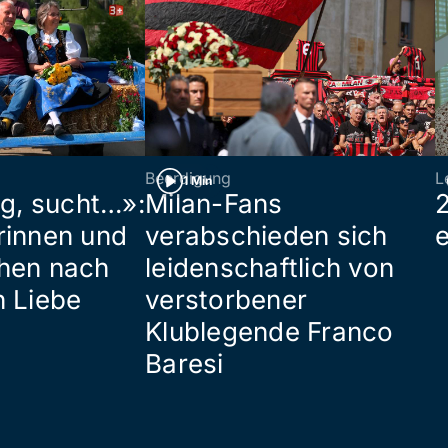
Beerdigung
L
1 Min
ig, sucht…»:
Milan-Fans
rinnen und
verabschieden sich
hen nach
leidenschaftlich von
n Liebe
verstorbener
Klublegende Franco
Baresi