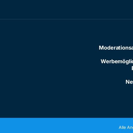
Moderations
Werbemögli
Ne
Alle A