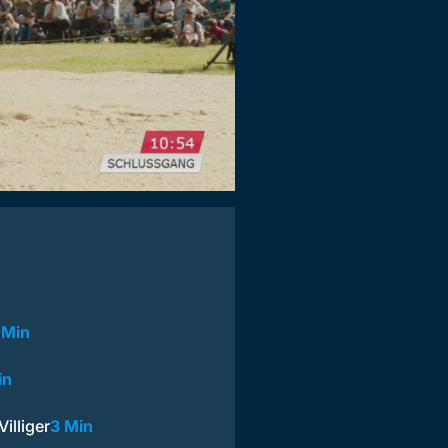
 Min
in
illiger
3 Min