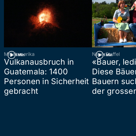
Mittelamerika
Neue Staffel
1 Min
1 Min
Vulkanausbruch in
«Bauer, led
Guatemala: 1400
Diese Bäue
Personen in Sicherheit
Bauern suc
gebracht
der grosse