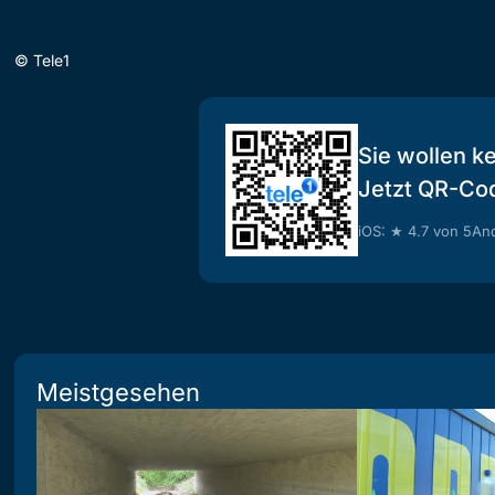
©
Tele1
Sie wollen k
Jetzt QR-Co
iOS: ★ 4.7 von 5
And
Meistgesehen