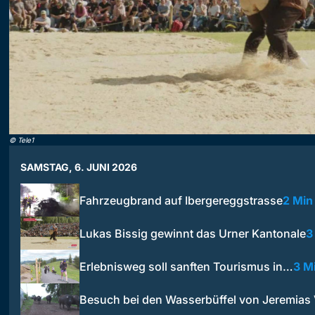
©
Tele1
SAMSTAG, 6. JUNI 2026
Fahrzeugbrand auf Ibergereggstrasse
2 Min
Lukas Bissig gewinnt das Urner Kantonale
3
Erlebnisweg soll sanften Tourismus in…
3 M
Besuch bei den Wasserbüffel von Jeremias V