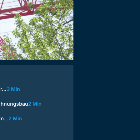
ür…
3 Min
Wohnungsbau
2 Min
 am…
2 Min