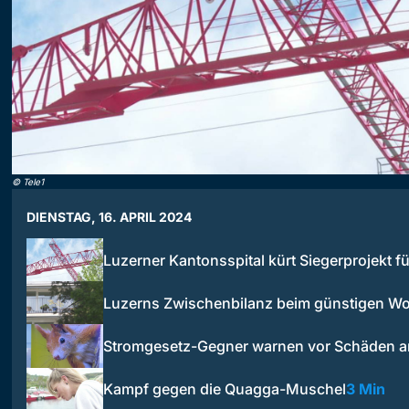
©
Tele1
DIENSTAG, 16. APRIL 2024
Luzerner Kantonsspital kürt Siegerprojekt f
Luzerns Zwischenbilanz beim günstigen 
Stromgesetz-Gegner warnen vor Schäden
Kampf gegen die Quagga-Muschel
3 Min