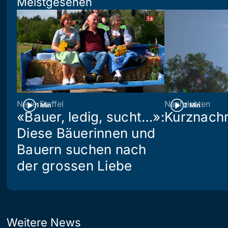
Meistgesehen
Neue Staffel
Nachrichten
1 Min
2 Min
«Bauer, ledig, sucht…»:
Kurznachr
Diese Bäuerinnen und
Bauern suchen nach
der grossen Liebe
Weitere News