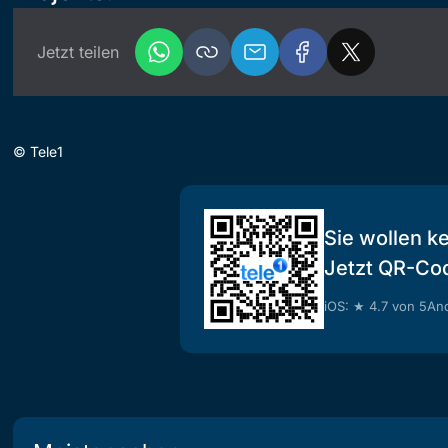
Jetzt teilen
©
Tele1
Sie wollen k
Jetzt QR-Co
iOS: ★ 4.7 von 5
And