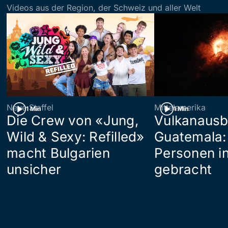
Videos aus der Region, der Schweiz und aller Welt
Neue Staffel
Mittelamerika
1 Min
1 Min
Die Crew von «Jung,
Vulkanausb
Wild & Sexy: Refilled»
Guatemala:
macht Bulgarien
Personen in
unsicher
gebracht