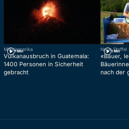
Mittelamerika
Neue Staffel
1 Min
1 Min
Vulkanausbruch in Guatemala:
«Bauer, l
1400 Personen in Sicherheit
Bäuerinne
gebracht
nach der 