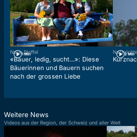
Neue Staffel
Nachricht
1 Min
2 Min
«Bauer, ledig, sucht…»: Diese
Kurznac
Bäuerinnen und Bauern suchen
nach der grossen Liebe
Weitere News
Videos aus der Region, der Schweiz und aller Welt