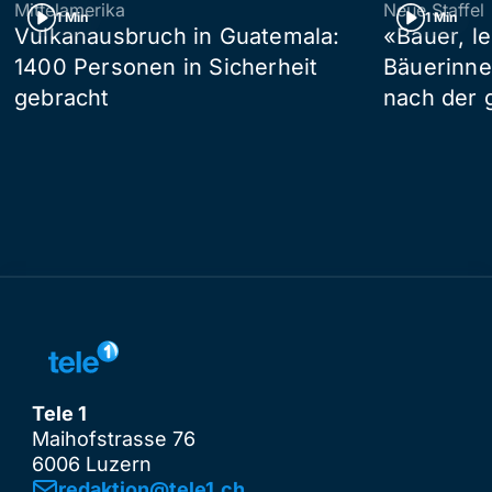
Mittelamerika
Neue Staffel
1 Min
1 Min
Vulkanausbruch in Guatemala:
«Bauer, l
1400 Personen in Sicherheit
Bäuerinne
gebracht
nach der 
Tele 1
Maihofstrasse 76
6006 Luzern
redaktion@tele1.ch