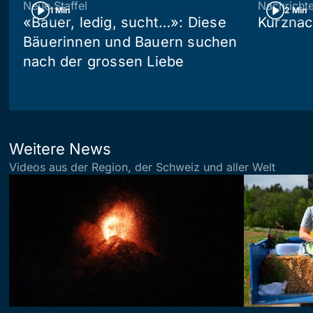
Neue Staffel
Nachricht
1 Min
2 Min
«Bauer, ledig, sucht…»: Diese
Kurznac
Bäuerinnen und Bauern suchen
nach der grossen Liebe
Weitere News
Videos aus der Region, der Schweiz und aller Welt