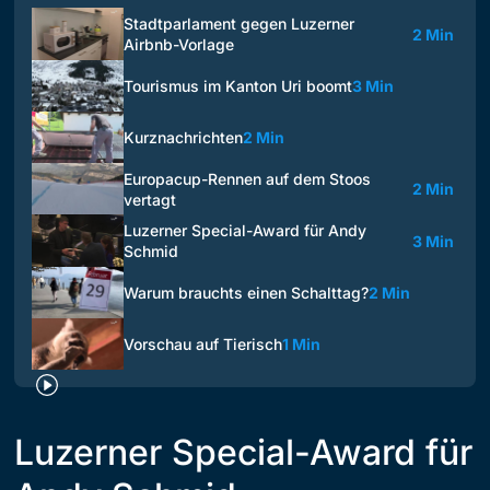
Stadtparlament gegen Luzerner
2 Min
Airbnb-Vorlage
Tourismus im Kanton Uri boomt
3 Min
Kurznachrichten
2 Min
Europacup-Rennen auf dem Stoos
2 Min
vertagt
Luzerner Special-Award für Andy
3 Min
Schmid
Warum brauchts einen Schalttag?
2 Min
Vorschau auf Tierisch
1 Min
Luzerner Special-Award für