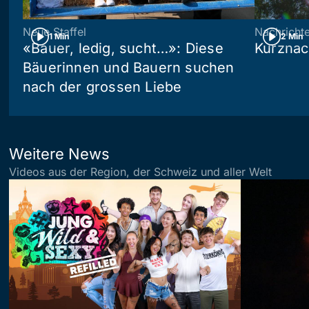
Neue Staffel
Nachricht
1 Min
2 Min
«Bauer, ledig, sucht…»: Diese
Kurznac
Bäuerinnen und Bauern suchen
nach der grossen Liebe
Weitere News
Videos aus der Region, der Schweiz und aller Welt