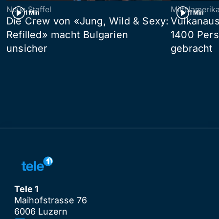
Neue Staffel
Mittelamerik
1 Min
1 Min
Die Crew von «Jung, Wild & Sexy:
Vulkanaus
Refilled» macht Bulgarien
1400 Pers
unsicher
gebracht
Tele 1
Maihofstrasse 76
6006 Luzern