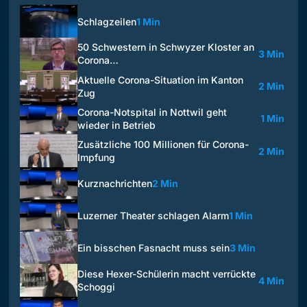
Schlagzeilen
1 Min
50 Schwestern in Schwyzer Kloster an
3 Min
Corona…
Aktuelle Corona-Situation im Kanton
2 Min
Zug
Corona-Notspital in Nottwil geht
1 Min
wieder in Betrieb
Zusätzliche 100 Millionen für Corona-
2 Min
Impfung
Kurznachrichten
2 Min
Luzerner Theater schlagen Alarm
1 Min
Ein bisschen Fasnacht muss sein
3 Min
Diese Hexer-Schülerin macht verrückte
4 Min
Schoggi