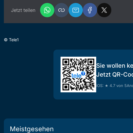
Jetzt teilen
©
Tele1
Sie wollen k
Jetzt QR-Co
iOS: ★ 4.7 von 5
And
Meistgesehen