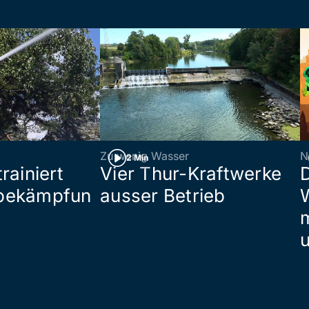
Zu wenig Wasser
N
2 Min
rainiert
Vier Thur-Kraftwerke
bekämpfun
ausser Betrieb
W