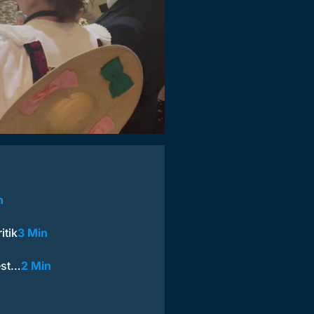
n
itik
3 Min
est…
2 Min