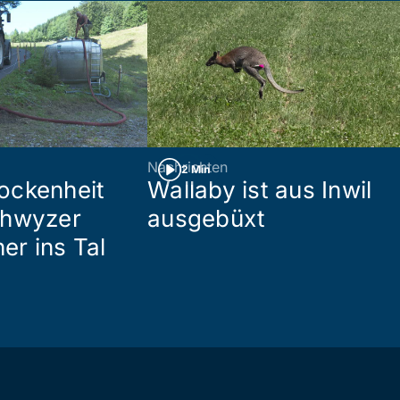
Nachrichten
2 Min
ockenheit
Wallaby ist aus Inwil
chwyzer
ausgebüxt
her ins Tal