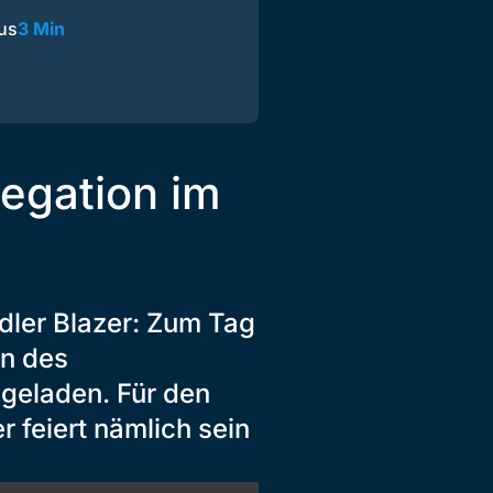
us
3 Min
egation im
edler Blazer: Zum Tag
on des
geladen. Für den
r feiert nämlich sein