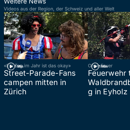
Weitere News
Videos aus der Region, der Schweiz und aller Welt
«Ein Tag im Jahr ist das okay»
Ohne Feuer
1 Min
1 Min
Street-Parade-Fans
Feuerwehr t
campen mitten in
Waldbrand
Zürich
g in Eyholz