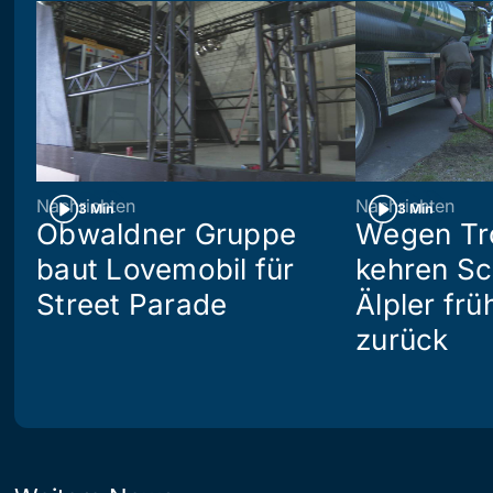
Nachrichten
Nachrichten
3 Min
3 Min
Obwaldner Gruppe
Wegen Tr
baut Lovemobil für
kehren S
Street Parade
Älpler frü
zurück