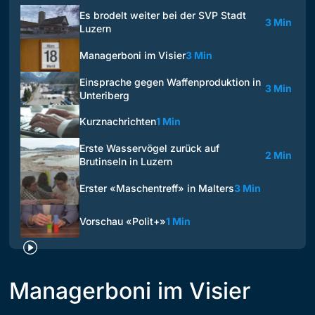
Es brodelt weiter bei der SVP Stadt
3 Min
Luzern
Managerboni im Visier
3 Min
Einsprache gegen Waffenproduktion in
3 Min
Unteriberg
Kurznachrichten
1 Min
Erste Wasservögel zurück auf
2 Min
Brutinseln in Luzern
Erster «Maschentreff» in Malters
3 Min
Vorschau «Polit+»
1 Min
Managerboni im Visier