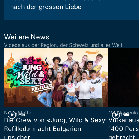
nach der grossen Liebe
Weitere News
Videos aus der Region, der Schweiz und aller Welt
Neue Staffel
Mittelamerik
1 Min
1 Min
Die Crew von «Jung, Wild & Sexy:
Vulkanaus
Refilled» macht Bulgarien
1400 Pers
unsicher
gebracht