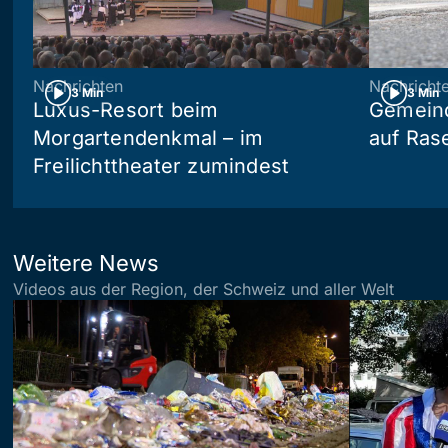
Nachrichten
Nachricht
3 Min
3 Min
Luxus-Resort beim
Gemein
Morgartendenkmal – im
auf Ras
Freilichttheater zumindest
Weitere News
Videos aus der Region, der Schweiz und aller Welt