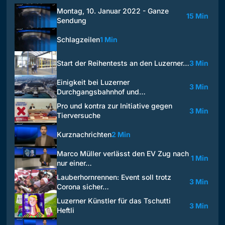
Montag, 10. Januar 2022 - Ganze
15 Min
Sendung
Schlagzeilen
1 Min
Start der Reihentests an den Luzerner…
3 Min
Einigkeit bei Luzerner
3 Min
Durchgangsbahnhof und…
Pro und kontra zur Initiative gegen
3 Min
Tierversuche
Kurznachrichten
2 Min
Marco Müller verlässt den EV Zug nach
1 Min
nur einer…
Lauberhornrennen: Event soll trotz
3 Min
Corona sicher…
Luzerner Künstler für das Tschutti
3 Min
Heftli