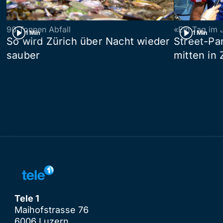
90 Tonnen Abfall
«Ein Tag im 
1 Min
1 Min
So wird Zürich über Nacht wieder
Street-P
sauber
mitten in 
Tele 1
Maihofstrasse 76
6006 Luzern