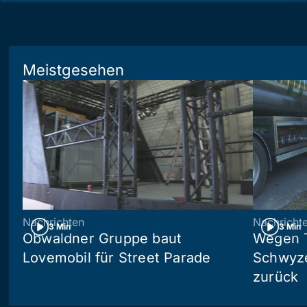
Meistgesehen
Nachrichten
Nachricht
3 Min
3 Min
Obwaldner Gruppe baut
Wegen T
Lovemobil für Street Parade
Schwyzer
zurück