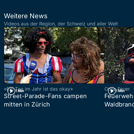
Weitere News
Videos aus der Region, der Schweiz und aller Welt
«Ein Tag im Jahr ist das okay»
Ohne Feuer
1 Min
1 Min
Street-Parade-Fans campen
Feuerwehr 
mitten in Zürich
Waldbrand