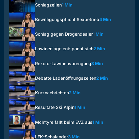
Schlagzeilen
1 Min
Bewilligungspflicht Sexbetrieb
4 Min
Schlag gegen Drogendealer
1 Min
Lawinenlage entspannt sich
2 Min
Rekord-Lawinensprengung
3 Min
Debatte Ladenöffnungszeiten
2 Min
Kurznachrichten
2 Min
Resultate Ski Alpin
1 Min
McIntyre fällt beim EVZ aus
1 Min
LFK-Schalander
3 Min