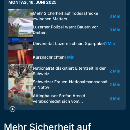
MONTAG, 16. JUNI 2025
Mehr Sicherheit auf Todesstrecke
3 Min
zwischen Malters…
Luzerner Polizei warnt Bauern vor
3 Min
Dieben
Universität Luzern schnürt Sparpaket
1 Min
Kurznachrichten
1 Min
Nationalrat diskutiert Elternzeit in der
2 Min
Schweiz
Schweizer Frauen-Nationalmannschaft
2 Min
in Nottwil
Attinghauser Stefan Arnold
3 Min
verabschiedet sich vom…
Mehr Sicherheit auf