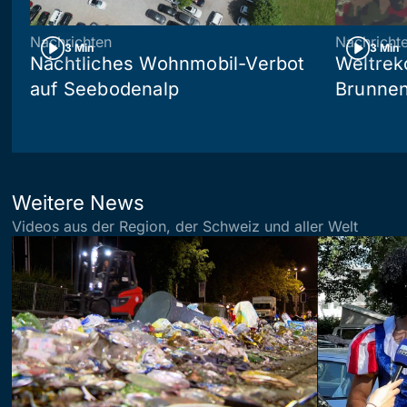
Nachrichten
Nachricht
3 Min
3 Min
Nächtliches Wohnmobil-Verbot
Weltrek
auf Seebodenalp
Brunne
Weitere News
Videos aus der Region, der Schweiz und aller Welt