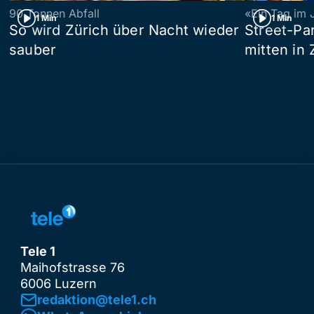
90 Tonnen Abfall
«Ein Tag im 
1 Min
1 Min
So wird Zürich über Nacht wieder
Street-P
sauber
mitten in 
Tele 1
Maihofstrasse 76
6006 Luzern
redaktion@tele1.ch