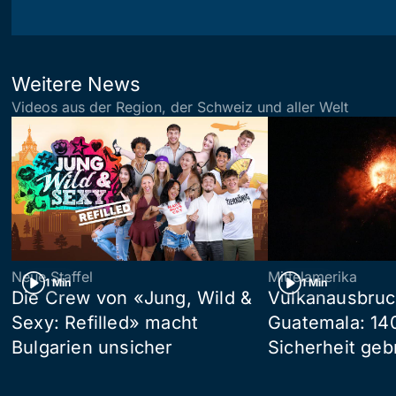
Weitere News
Videos aus der Region, der Schweiz und aller Welt
Neue Staffel
Mittelamerika
1 Min
1 Min
Die Crew von «Jung, Wild &
Vulkanausbruc
Sexy: Refilled» macht
Guatemala: 14
Bulgarien unsicher
Sicherheit geb