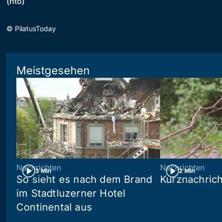
(hto)
©
PilatusToday
Meistgesehen
Nachrichten
Nachrichten
3 Min
2 Min
So sieht es nach dem Brand
Kurznachric
im Stadtluzerner Hotel
Continental aus