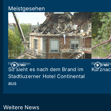
Meistgesehen
Nachrichten
Nachricht
3 Min
2 Min
So sieht es nach dem Brand im
Kurznac
Stadtluzerner Hotel Continental
aus
Weitere News