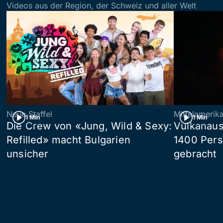
Videos aus der Region, der Schweiz und aller Welt
Neue Staffel
Mittelamerik
1 Min
1 Min
Die Crew von «Jung, Wild & Sexy:
Vulkanaus
Refilled» macht Bulgarien
1400 Pers
unsicher
gebracht