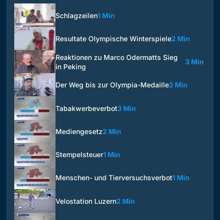
Schlagzeilen
1 Min
Resultate Olympische Winterspiele
2 Min
Reaktionen zu Marco Odermatts Sieg
3 Min
in Peking
Der Weg bis zur Olympia-Medaille
2 Min
Tabakwerbeverbot
3 Min
Mediengesetz
2 Min
Stempelsteuer
1 Min
Menschen- und Tierversuchsverbot
1 Min
Velostation Luzern
2 Min