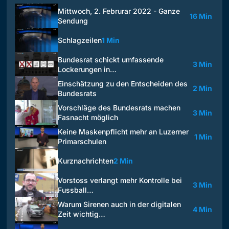
Mittwoch, 2. Februrar 2022 - Ganze
16 Min
Sendung
Schlagzeilen
1 Min
Bundesrat schickt umfassende
3 Min
Lockerungen in…
Einschätzung zu den Entscheiden des
2 Min
Bundesrats
Vorschläge des Bundesrats machen
3 Min
Fasnacht möglich
Keine Maskenpflicht mehr an Luzerner
1 Min
Primarschulen
Kurznachrichten
2 Min
Vorstoss verlangt mehr Kontrolle bei
3 Min
Fussball…
Warum Sirenen auch in der digitalen
4 Min
Zeit wichtig…