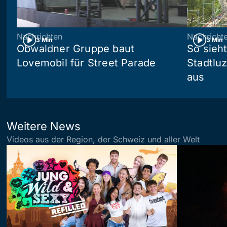
Nachrichten
Nachricht
3 Min
3 Min
Obwaldner Gruppe baut
So sieh
Lovemobil für Street Parade
Stadtlu
aus
Weitere News
Videos aus der Region, der Schweiz und aller Welt