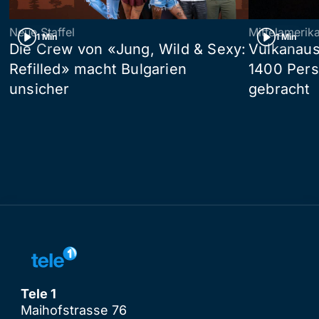
Neue Staffel
Mittelamerik
1 Min
1 Min
Die Crew von «Jung, Wild & Sexy:
Vulkanaus
Refilled» macht Bulgarien
1400 Pers
unsicher
gebracht
Tele 1
Maihofstrasse 76