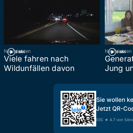
Nachrichten
Nachrichten
3 Min
3 Min
Viele fahren nach
Generat
Wildunfällen davon
Jung un
Sie wollen k
Jetzt QR-Co
iOS: ★ 4.7 von 5
And