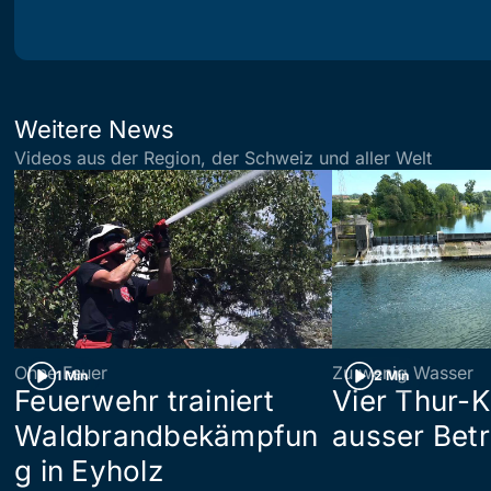
Weitere News
Videos aus der Region, der Schweiz und aller Welt
Ohne Feuer
Zu wenig Wasser
1 Min
2 Min
Feuerwehr trainiert
Vier Thur-K
Waldbrandbekämpfun
ausser Betr
g in Eyholz