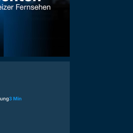
rung
3 Min