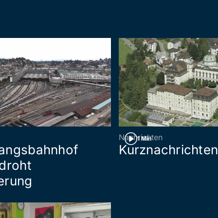
Nachrichten
1 Min
angsbahnhof
Kurznachrichte
droht
erung