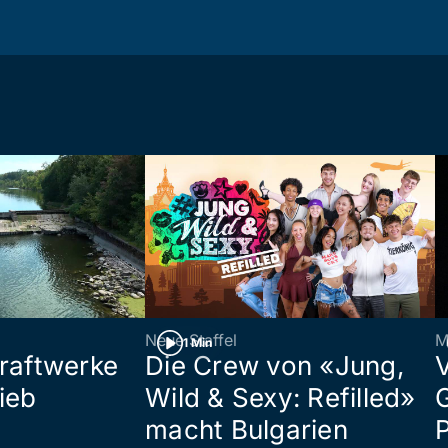
Neue Staffel
M
1 Min
raftwerke
Die Crew von «Jung,
ieb
Wild & Sexy: Refilled»
macht Bulgarien
P