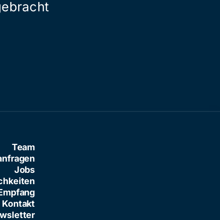
gebracht
der grossen 
Team
anfragen
Jobs
chkeiten
Empfang
Kontakt
wsletter