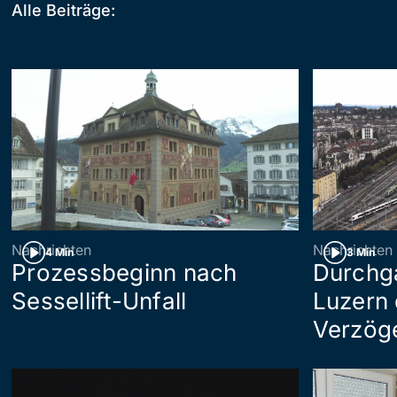
Alle Beiträge:
Nachrichten
Nachrichten
4 Min
3 Min
Prozessbeginn nach
Durchg
Sessellift-Unfall
Luzern 
Verzög