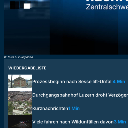
©
Tele1 (TV Regional)
WIEDERGABELISTE
Prozessbeginn nach Sessellift-Unfall
4 Min
Durchgangsbahnhof Luzern droht Verzöge
Kurznachrichten
1 Min
Viele fahren nach Wildunfällen davon
3 Min