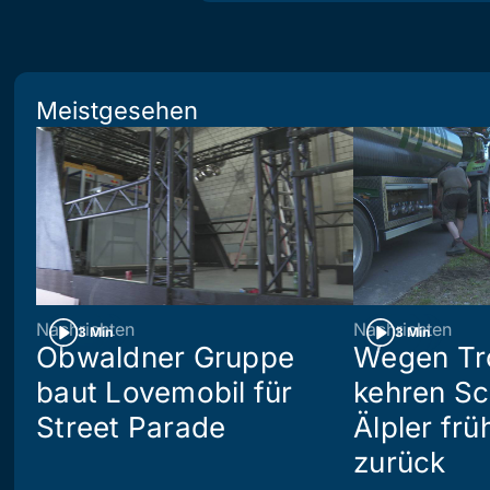
Meistgesehen
Nachrichten
Nachrichten
3 Min
3 Min
Obwaldner Gruppe
Wegen Tr
baut Lovemobil für
kehren S
Street Parade
Älpler frü
zurück