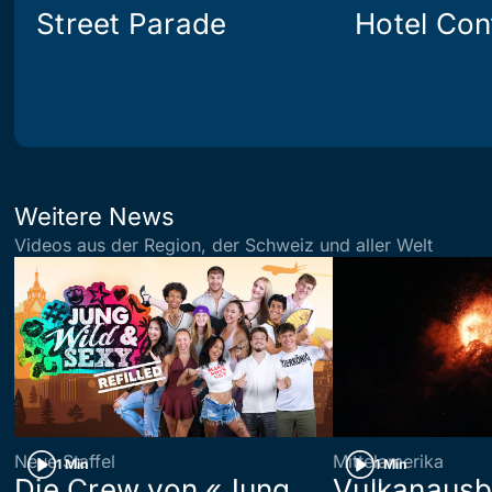
Street Parade
Hotel Con
Weitere News
Videos aus der Region, der Schweiz und aller Welt
Neue Staffel
Mittelamerika
1 Min
1 Min
Die Crew von «Jung,
Vulkanausb