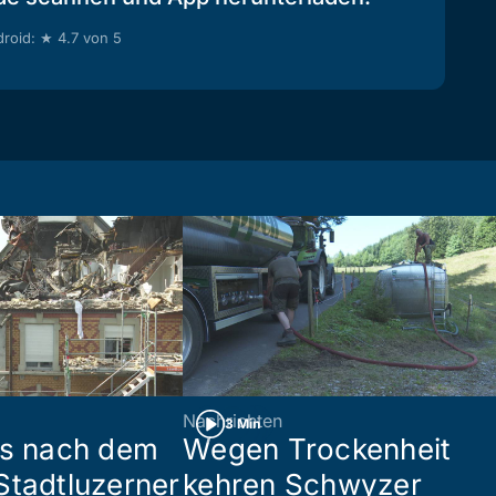
roid: ★ 4.7 von 5
Nachrichten
3 Min
es nach dem
Wegen Trockenheit
Stadtluzerner
kehren Schwyzer