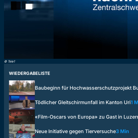
©
Tele1
WIEDERGABELISTE
Baubeginn für Hochwasserschutzprojekt 
Tödlicher Gleitschirmunfall im Kanton Uri
1 M
«Film-Oscars von Europa» zu Gast in Luzer
Neue Initiative gegen Tierversuche
3 Min