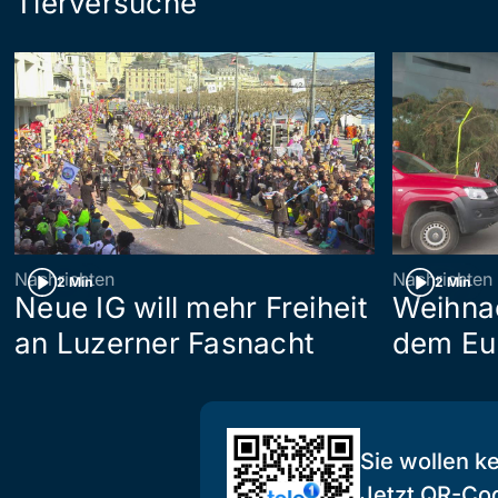
Tierversuche
Nachrichten
Nachrichten
2 Min
2 Min
Neue IG will mehr Freiheit
Weihna
an Luzerner Fasnacht
dem Eu
Sie wollen k
Jetzt QR-Co