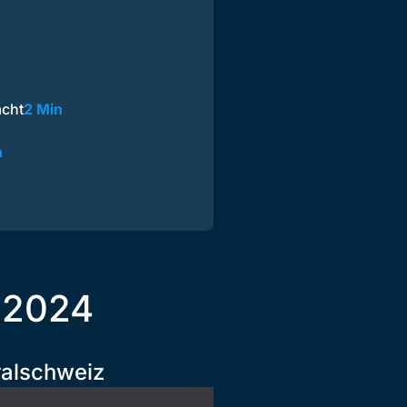
acht
2 Min
n
 2024
ralschweiz