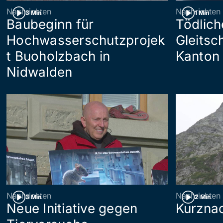
Nachrichten
Nachrichten
3 Min
1 Min
Baubeginn für
Tödlich
Hochwasserschutzprojek
Gleitsc
t Buoholzbach in
Kanton 
Nidwalden
Nachrichten
Nachrichten
3 Min
2 Min
Neue Initiative gegen
Kurznac