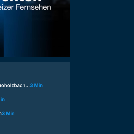
Buoholzbach…
3 Min
in
n
3 Min