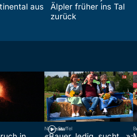
tinental aus
Älpler früher ins Tal
zurück
Neue Staffel
B
1 Min
ruch in
«Bauer, ledig, sucht…»: