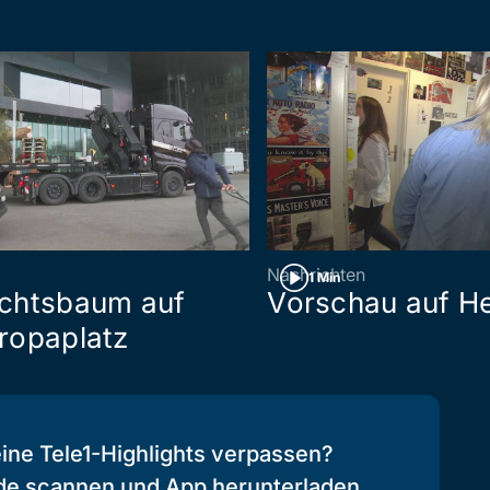
Nachrichten
1 Min
chtsbaum auf
Vorschau auf He
ropaplatz
eine Tele1-Highlights verpassen?
de scannen und App herunterladen.