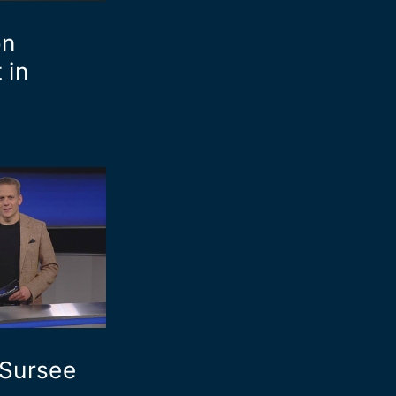
on
 in
 Sursee