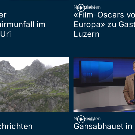
Nachrichten
3 Min
er
«Film-Oscars v
hirmunfall im
Europa» zu Gast
Uri
Luzern
Nachrichten
1 Min
hrichten
Gansabhauet in