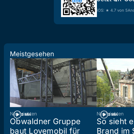
iOS: ★ 4.7 von 5
And
Meistgesehen
Nachrichten
Nachrichten
3 Min
3 Min
Obwaldner Gruppe
So sieht 
baut Lovemobil für
Brand im 