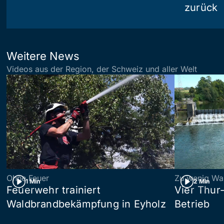
zurück
Weitere News
Videos aus der Region, der Schweiz und aller Welt
Ohne Feuer
Zu wenig Wa
1 Min
2 Min
Feuerwehr trainiert
Vier Thur
Waldbrandbekämpfung in Eyholz
Betrieb