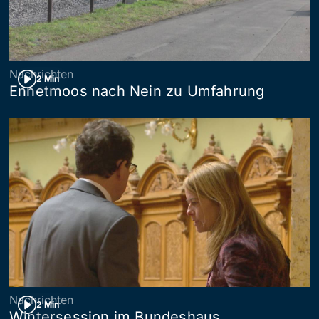
Nachrichten
2 Min
Ennetmoos nach Nein zu Umfahrung
Nachrichten
2 Min
Wintersession im Bundeshaus