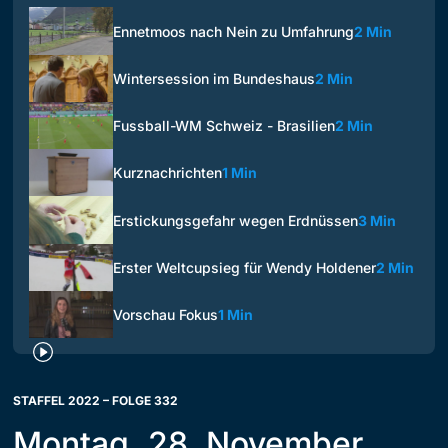
Ennetmoos nach Nein zu Umfahrung
2 Min
Wintersession im Bundeshaus
2 Min
Fussball-WM Schweiz - Brasilien
2 Min
Kurznachrichten
1 Min
Erstickungsgefahr wegen Erdnüssen
3 Min
Erster Weltcupsieg für Wendy Holdener
2 Min
Vorschau Fokus
1 Min
STAFFEL 2022 – FOLGE 332
Montag, 28. November