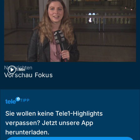
Nachrichten
1 Min
Vorschau Fokus
TIPP
Sie wollen keine Tele1-Highlights
verpassen? Jetzt unsere App
herunterladen.