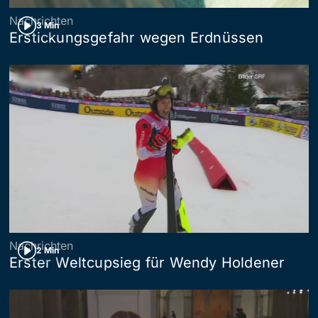
Nachrichten
3 Min
Erstickungsgefahr wegen Erdnüssen
Nachrichten
2 Min
Erster Weltcupsieg für Wendy Holdener