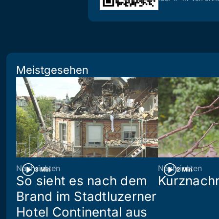
Meistgesehen
Nachrichten
Nachrichten
3 Min
2 Min
So sieht es nach dem
Kurznachr
Brand im Stadtluzerner
Hotel Continental aus