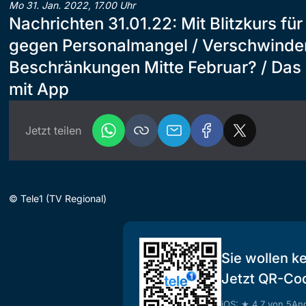
Mo 31. Jan. 2022, 17.00 Uhr
Nachrichten 31.01.22: Mit Blitzkurs fü
gegen Personalmangel / Verschwinde
Beschränkungen Mitte Februar? / Das d
mit App
Jetzt teilen
©
Tele1 (TV Regional)
Sie wollen k
Jetzt QR-Co
iOS: ★ 4.7 von 5
And