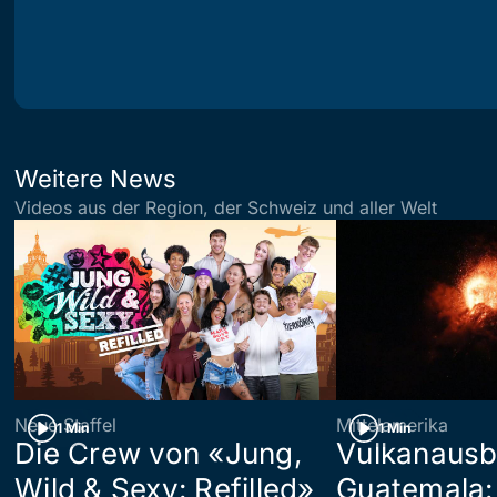
Weitere News
Videos aus der Region, der Schweiz und aller Welt
Neue Staffel
Mittelamerika
1 Min
1 Min
Die Crew von «Jung,
Vulkanausb
Wild & Sexy: Refilled»
Guatemala: