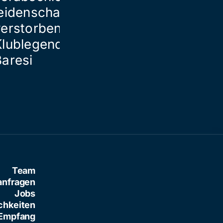
eidenschaftlich von
verstorbener
Klublegende Franco
Baresi
Team
anfragen
Jobs
chkeiten
Empfang