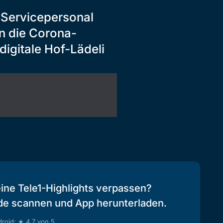
r Servicepersonal
n die Corona-
igitale Hof-Lädeli
eine Tele1-Highlights verpassen?
de scannen und App herunterladen.
roid: ★ 4.7 von 5