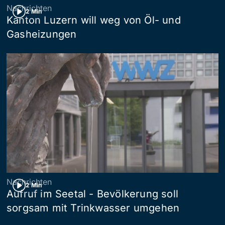
Nachrichten
2 Min
Kanton Luzern will weg von Öl- und
Gasheizungen
Nachrichten
2 Min
Aufruf im Seetal - Bevölkerung soll
sorgsam mit Trinkwasser umgehen