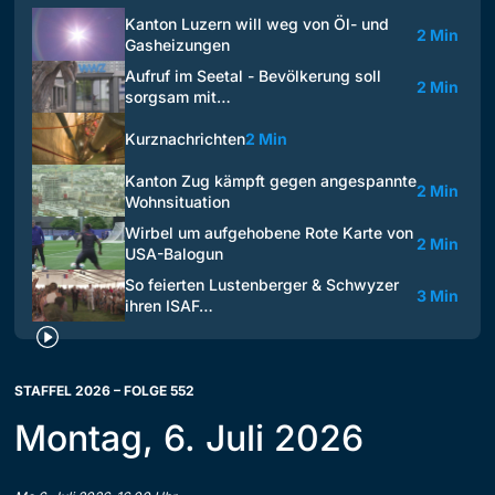
Kanton Luzern will weg von Öl- und
2 Min
Gasheizungen
Aufruf im Seetal - Bevölkerung soll
2 Min
sorgsam mit…
Kurznachrichten
2 Min
Kanton Zug kämpft gegen angespannte
2 Min
Wohnsituation
Wirbel um aufgehobene Rote Karte von
2 Min
USA-Balogun
So feierten Lustenberger & Schwyzer
3 Min
ihren ISAF…
STAFFEL 2026 – FOLGE 552
Montag, 6. Juli 2026