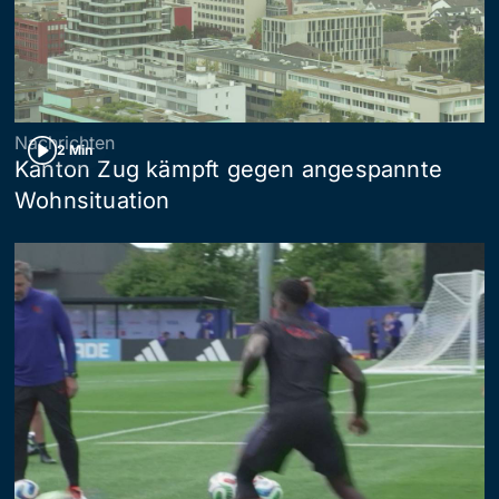
Nachrichten
2 Min
Kanton Zug kämpft gegen angespannte
Wohnsituation