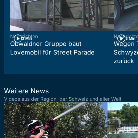
Nachrichten
Nachricht
3 Min
3 Min
Obwaldner Gruppe baut
Wegen T
Lovemobil für Street Parade
Schwyzer
zurück
Weitere News
Videos aus der Region, der Schweiz und aller Welt