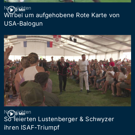
Nachrichten
2 Min
Wirbel um aufgehobene Rote Karte von
USA-Balogun
Nachrichten
3 Min
So feierten Lustenberger & Schwyzer
ihren ISAF-Triumpf