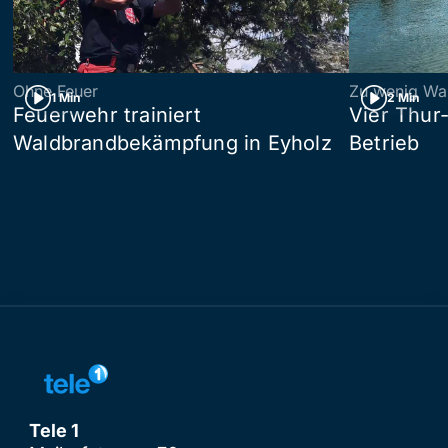
Ohne Feuer
Zu wenig Wa
1 Min
2 Min
Feuerwehr trainiert
Vier Thur
Waldbrandbekämpfung in Eyholz
Betrieb
Tele 1