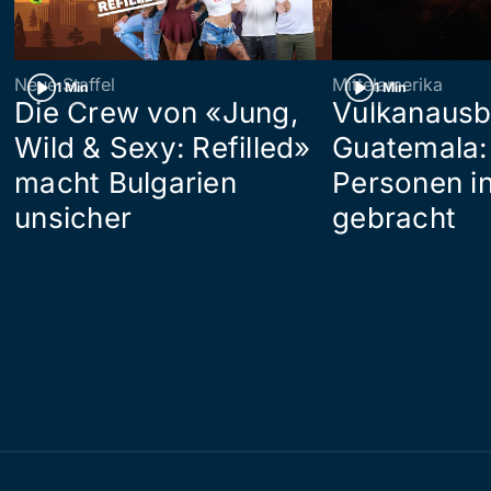
Neue Staffel
Mittelamerika
1 Min
1 Min
Die Crew von «Jung,
Vulkanausb
Wild & Sexy: Refilled»
Guatemala:
macht Bulgarien
Personen in
unsicher
gebracht