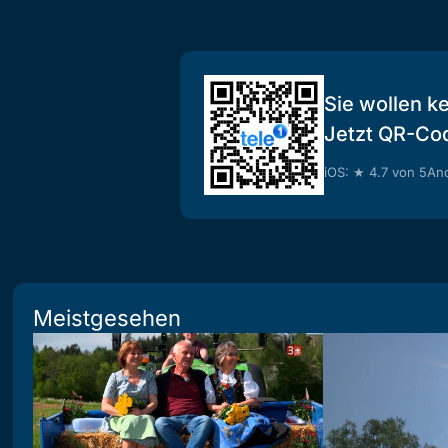
Sie wollen k
Jetzt QR-Co
iOS: ★ 4.7 von 5
And
Meistgesehen