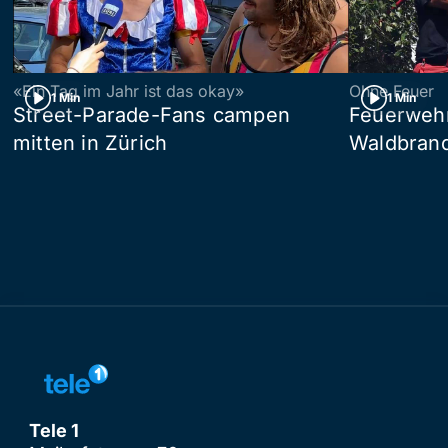
«Ein Tag im Jahr ist das okay»
Ohne Feuer
1 Min
1 Min
Street-Parade-Fans campen
Feuerwehr 
mitten in Zürich
Waldbrand
Tele 1