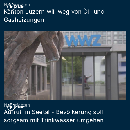
Nachrichten
2 Min
Kanton Luzern will weg von Öl- und
Gasheizungen
Nachrichten
2 Min
Aufruf im Seetal - Bevölkerung soll
sorgsam mit Trinkwasser umgehen