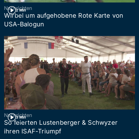
Nachrichten
2 Min
Wirbel um aufgehobene Rote Karte von
USA-Balogun
Nachrichten
3 Min
So feierten Lustenberger & Schwyzer
ihren ISAF-Triumpf