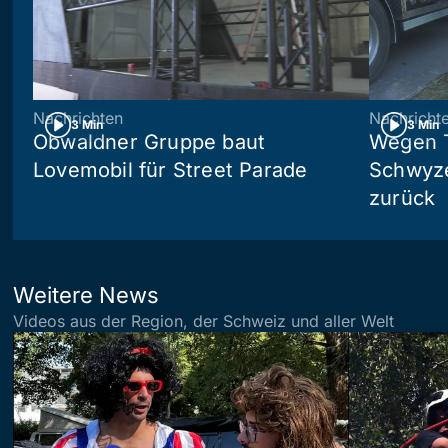
Nachrichten
Nachricht
3 Min
3 Min
Obwaldner Gruppe baut
Wegen T
Lovemobil für Street Parade
Schwyzer
zurück
Weitere News
Videos aus der Region, der Schweiz und aller Welt