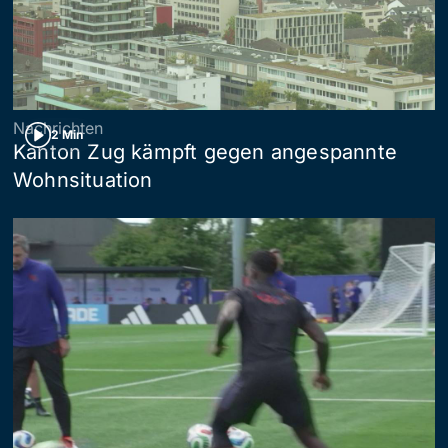
Nachrichten
2 Min
Kanton Zug kämpft gegen angespannte
Wohnsituation