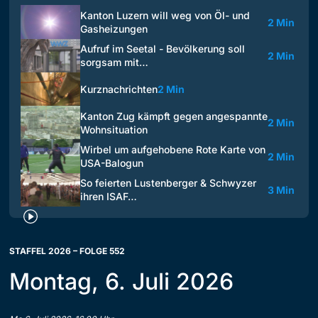
Kanton Luzern will weg von Öl- und
2 Min
Gasheizungen
Aufruf im Seetal - Bevölkerung soll
2 Min
sorgsam mit…
Kurznachrichten
2 Min
Kanton Zug kämpft gegen angespannte
2 Min
Wohnsituation
Wirbel um aufgehobene Rote Karte von
2 Min
USA-Balogun
So feierten Lustenberger & Schwyzer
3 Min
ihren ISAF…
STAFFEL 2026 – FOLGE 552
Montag, 6. Juli 2026